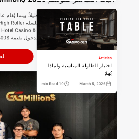
كان
GGMillion$
وانتهت بفائز بمليون دولار في بطولة الدخول بقيمة $10,400.
الع
Articles
اختيار الطاولة المناسبة ولماذا
يُهمّ
10 min Read
March 5, 2026