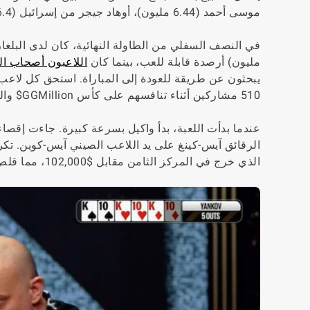
موسى أحمد (6.44 مليون)، أوهاد جيجر من إسرائيل (6.4 مليون)، واللاعب الصيني المنتظم ويرين بو (5.94 مليون رقائق).
مليون) أرصدة قابلة للعب، بينما كان
اللاعبون أصحاب ال
510 مشاركين أثناء تنافسهم على كأس GGMillion$ والجائزة الكبرى بقيمة مليون دولار.
الرقائق آيس-كينغ على يد اللاعب الصيني آيس-كوين. تك
الذي خرج في المركز الثامن مقابل $102,000، مما قلص عدد اللاعبين إلى سبعة.