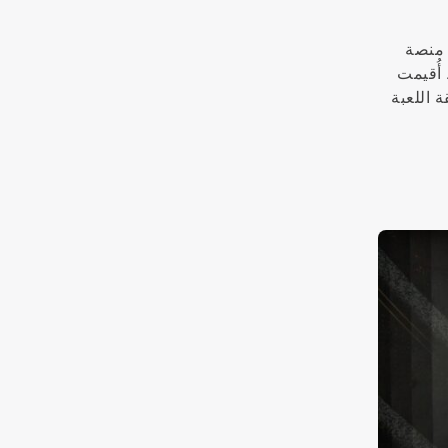
 الحدث الأسبوعي الذي تبلغ قيمة الدخول إليه $10,300 على منصة
ها نادي Onyx في شمال قبرص. أُقيمت
ة من عمالقة اللعبة