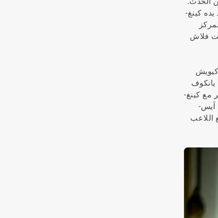
$ خلال الفترة الوسطى من الحدث.
 السابع مقابل $127,000، حيث لم تصمد يده كينغ-
لمركز
صنعت فلاش
 كيويش
 جاءت نتيجة تشين بقيمة $212,000 تليها نتيجة يانكوف
ر مع كينغ-
 آيس-
المواجهة النهائية مع اللاعب