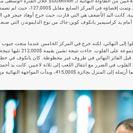
سلسلة من الحظ السيئ ساهمت في خروج العديد من اللاعبين من الطاولة النهائية لـ GGMillion
دخل اللاعب التركي أورهان أتيش كصاحب الرصيد الأقل وتمت إقصاؤه في المركز
لية، كانت اليد الأضعف هي التي فازت، حيث خرج أوهاد جيجر في ا
مد يده آيس-ناين أمام يد كراسيمير يانكوف كوين-جاك من نوع الدايموندز، التي 
صلوا إلى النهائي، لكنه خرج في المركز الخامس عندما منعت جيوب
التسعات يده آيس-ناين من البقاء، حيث صنع البلغاري مجموعة على الفلوب.
 إقصاؤه من قبل الفائز النهائي في ظروف غير محظوظة. كان يانكوف في خط
لفلوب في الضرر مع انتقال اللعب إلى ثلاثة لاعبين. كانت يد أحمد
فايف جيدة بما يكفي للتغلب على يد كيويش آيس-فور، مما أرسله إلى المنزل بجائزة $415,000، وبدأت 