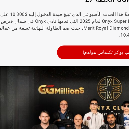
هذا الأسبوع مختلفًا قليلاً. بينما يُقام عادةً هذا
GGPoker، كان هذا الحدث جزءًا من سلسلة Onyx Super High Roller لعام 2025 التي قدم
المنافسة داخل المكان الرائع في Merit Royal Diamond Hotel Casino & Spa، حيث ضم الطاولة النهائية تسع
ب بوكر تكساس هولدم!