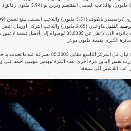
في النصف السفلي من الطاولة النهائية، كان لدى ا
رصيد القليل
يبحثون عن طريقة للعودة إلى المباراة. استحق كل لاعب جائزته التي لا تقل عن $85,000 لوصوله إلى أفضل 
عندما بدأت اللعبة، بدأ واكيل بسرعة كبيرة. جاءت إقصاء تيان في المركز التاسع مقابل $85,000 بسرعة عندما تغلب
ررت نفس اليدين مرة أخرى، هذه المرة ليهيمن موسى أحمد على وير