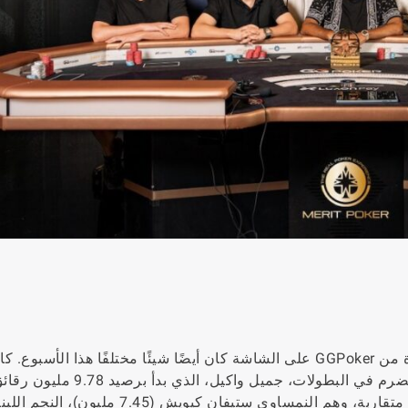
الدخول إلى الحدث بدون تقديم احتمالات الرهان المعتادة من GGPoker على الشاشة كان أيضًا شيئًا مختلفًا هذا الأسبوع. 
المفضل بالتأكيد هو قائد الرقائق، المحترف الكندي المخضرم في البطولات، جميل واكيل، ا
يعادل 61 بيغ بلاند. تجمع خلفه أربعة لاعبين في مجموعة متقاربة، وهم النمساوي ستيفان كيويش (7.45 مليون)