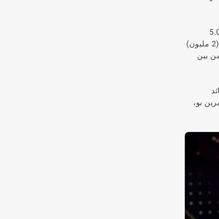
لبلغاري كراسيمير يانكوف (5.51 مليون) واللاعب الصيني بينغ تشين (5.09
هاو تيان (2.65 مليون) واللاعب التركي أورهان أتيش (2 مليون)
تسعة لاعبين من بين
ت يد قائد
ين بو،