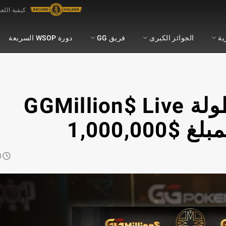
كيفية اللع
ية
الجوائز الكبرى
فريق GG
دورة WSOP السريعة
موسى أحمد يفوز ببطولة GGMillion$ Live
1,000,0
Read