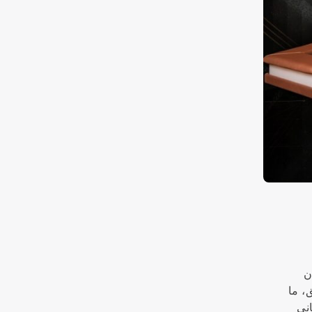
كان
لذي بدأ برصيد 9.78 مليون رقائق، ما
، النجم اللبناني