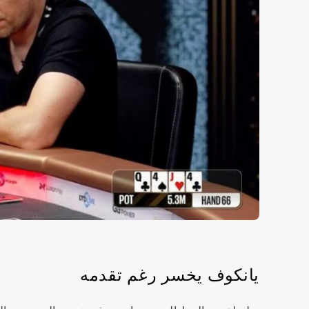
يانكوف يخسر رغم تقدمه