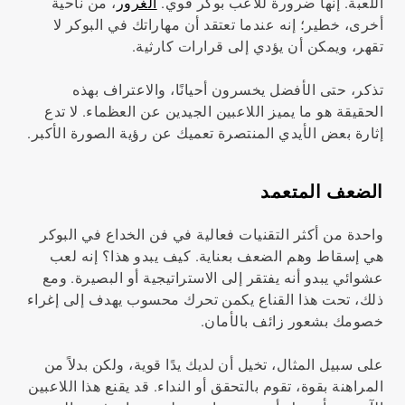
اللعبة. إنها ضرورة للاعب بوكر قوي.
الغرور
، من ناحية
أخرى، خطير؛ إنه عندما تعتقد أن مهاراتك في البوكر لا
تقهر، ويمكن أن يؤدي إلى قرارات كارثية.
تذكر، حتى الأفضل يخسرون أحيانًا، والاعتراف بهذه
الحقيقة هو ما يميز اللاعبين الجيدين عن العظماء. لا تدع
إثارة بعض الأيدي المنتصرة تعميك عن رؤية الصورة الأكبر.
الضعف المتعمد
واحدة من أكثر التقنيات فعالية في فن الخداع في البوكر
هي إسقاط وهم الضعف بعناية. كيف يبدو هذا؟ إنه لعب
عشوائي يبدو أنه يفتقر إلى الاستراتيجية أو البصيرة. ومع
ذلك، تحت هذا القناع يكمن تحرك محسوب يهدف إلى إغراء
خصومك بشعور زائف بالأمان.
على سبيل المثال، تخيل أن لديك يدًا قوية، ولكن بدلاً من
المراهنة بقوة، تقوم بالتحقق أو النداء. قد يقنع هذا اللاعبين