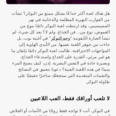
هل هناك لعبة أكثر خداعًا بشكل ممتع من البوكر؟ نشأت
من القوارب النهرية المظلمة والدخانية في نهر
المسيسيبي، وقد ارتبطت لعبة البوكر دائمًا بنوع من
الغموض، نوع من… فن الخداع. ولم لا؟ بعد كل شيء، لم
تنشأ العبارة الأيقونية “
وجه البوكر
” في أغنية بوب، بل
جاءت من جوهر اللعبة نفسها. من الأيدي الهاوية إلى
المواجهات الاحترافية، طالبت لعبة البوكر دائمًا بإتقان ما
هو غير مرئي، القدرة على الخداع واستدعاء الخداع،
وبصيرة حادة في النفس البشرية. إذن، كيف يصبح المرء
سيدًا في هذه اللعبة الفنية؟ دعونا نتعمق في النصائح
والتقنيات المتقدمة التي ستجعلك ساحرًا حقيقيًا على
طاولة البوكر.
لا تلعب أوراقك فقط، العب اللاعبين
في البوكر، أنت لا تواجه فقط زوجًا من الآسات أو الفلاش.