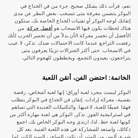
نعم، قرأت ذلك بشكل صحيح. جزء من فن الخداع في
البوكر يتضمن معرفة متى تنسحب. بغض النظر عن مدى
إتقانك لوجه البوكر أو تقنيات الخداع الخاصة بك، ستكون
هناك لحظات يكون فيها الانسحاب هو
أفضل حركة
. من
الأفضل أن تخسر معركة الآن بدلاً من أن تخسر الحرب لأنك
رفضت التراجع عندما كانت الاحتمالات ضدك. تذكر، لا عيب
في الانسحاب. حتى أكثر الجنرالات تزينًا يعرفون متى
يتراجعون، يعيدون التجمع، ويخططون للهجوم التالي.
الخاتمة: احتضن الفن، أتقن اللعبة
البوكر ليست مجرد لعبة أوراق؛ إنها لعبة أشخاص، رقصة
نفسية، معركة إرادات. إتقان فن الخداع في البوكر يتطلب
فهمًا عميقًا للعبة، لاعبيها، والتكتيكات العديدة التي تساهم
في استراتيجية الفوز. تذكر، البوكر هي لعبة مهارة أكثر من
كونها لعبة حظ. لذا، ارتدي وجه البوكر الخاص بك، اجمع
ذكائك، واستعد للمشاركة في هذه اللعبة الفنية. بعد كل
شيء، أليس من المثير أن تكون الساحر، السيد الكبير لما