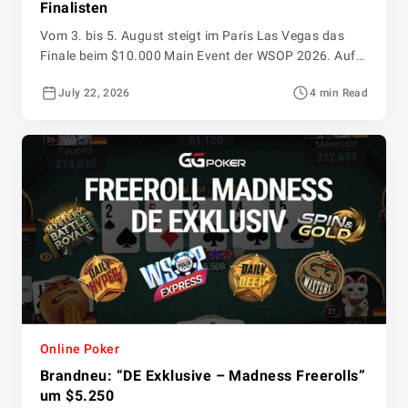
Finalisten
Vom 3. bis 5. August steigt im Paris Las Vegas das
Finale beim $10.000 Main Event der WSOP 2026. Auf
den Sieger warten das wichtigste Bracelet der
July 22, 2026
4 min Read
Pokerwelt und $10.000.000 Siegprämie. Die neun
Finalisten sind eine Mischung aus gestandenen Pros,
vielversprechenden Newcomern bis hin zu
waschechten Amateuren. Wer von ihnen wird sich am
Ende in […]
Online Poker
Brandneu: “DE Exklusive – Madness Freerolls”
um $5.250