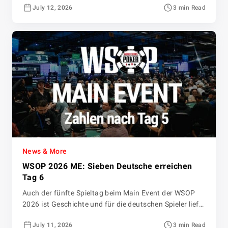
July 12, 2026
3 min Read
Teilnehmer reduziert. Darunter befinden sich einige
klangvolle Namen, auch aus deutscher Sicht. Todd
Brunsen auf den Spuren seines Vaters Im Blickpunkt
des Interesses steht aktuell ganz klar Poker […]
News & More
WSOP 2026 ME: Sieben Deutsche erreichen
Tag 6
Auch der fünfte Spieltag beim Main Event der WSOP
2026 ist Geschichte und für die deutschen Spieler lief
es – auch wenn das Top-Ergebnis fehlt – insgesamt
July 11, 2026
3 min Read
gut. Sieben schafften mit soliden Stacks den Cut für