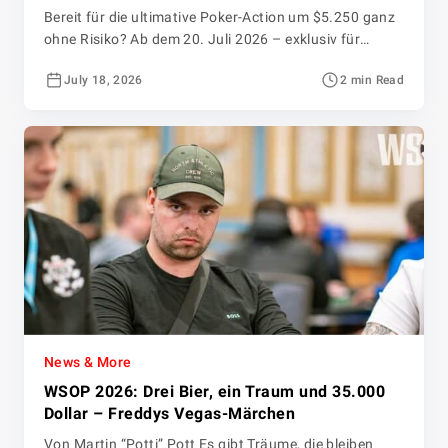
Bereit für die ultimative Poker-Action um $5.250 ganz
ohne Risiko? Ab dem 20. Juli 2026 – exklusiv für
Spielerinnen und Spieler aus Deutschland! Mit unserer
July 18, 2026
2 min Read
brandneuen Promotion „Freeroll Madness“ bringen wir
die Turniertische zum Beben und schenken dir die
perfekte Gelegenheit, deine Bankroll komplett
kostenlos aufzupeppen. Egal, ob erfahrener Stratege
oder Newcomer, der seine ersten […]
News & More
WSOP 2026: Drei Bier, ein Traum und 35.000
Dollar – Freddys Vegas-Märchen
Von Martin “Potti” Pott Es gibt Träume, die bleiben