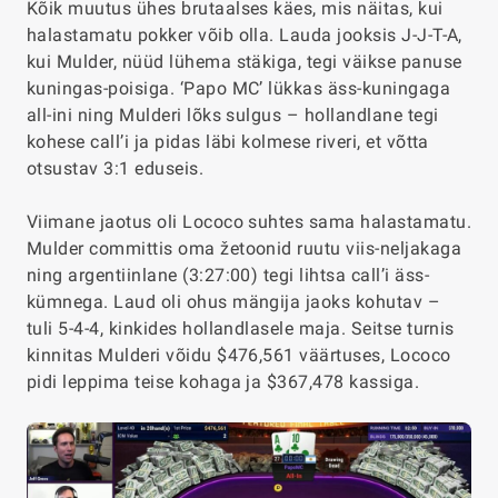
Kõik muutus ühes brutaalses käes, mis näitas, kui
halastamatu pokker võib olla. Lauda jooksis J-J-T-A,
kui Mulder, nüüd lühema stäkiga, tegi väikse panuse
kuningas-poisiga. ‘Papo MC’ lükkas äss-kuningaga
all-ini ning Mulderi lõks sulgus – hollandlane tegi
kohese call’i ja pidas läbi kolmese riveri, et võtta
otsustav 3:1 eduseis.
Viimane jaotus oli Lococo suhtes sama halastamatu.
Mulder committis oma žetoonid ruutu viis-neljakaga
ning argentiinlane (
3:27:00
) tegi lihtsa call’i äss-
kümnega. Laud oli ohus mängija jaoks kohutav –
tuli 5-4-4, kinkides hollandlasele maja. Seitse turnis
kinnitas Mulderi võidu $476,561 väärtuses, Lococo
pidi leppima teise kohaga ja $367,478 kassiga.