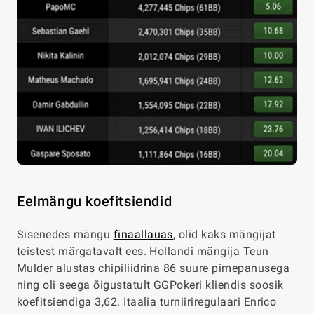
Eelmängu koefitsiendid
Sisenedes mängu
finaallauas
, olid kaks mängijat
teistest märgatavalt ees. Hollandi mängija Teun
Mulder alustas chipiliidrina 86 suure pimepanusega
ning oli seega õigustatult GGPokeri kliendis soosik
koefitsiendiga 3,62. Itaalia turniiriregulaari Enrico