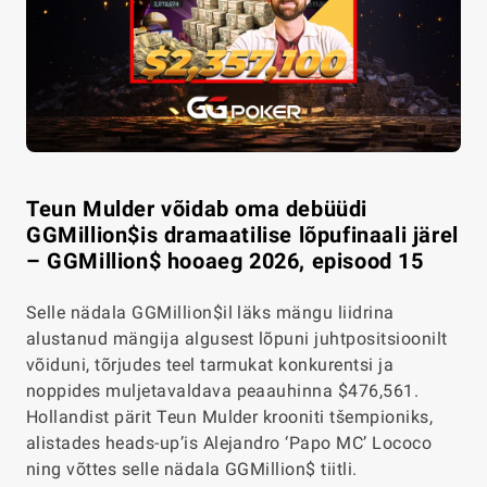
Teun Mulder võidab oma debüüdi
GGMillion$is dramaatilise lõpufinaali järel
– GGMillion$ hooaeg 2026, episood 15
Selle nädala GGMillion$il läks mängu liidrina
alustanud mängija algusest lõpuni juhtpositsioonilt
võiduni, tõrjudes teel tarmukat konkurentsi ja
noppides muljetavaldava peaauhinna $476,561.
Hollandist pärit Teun Mulder krooniti tšempioniks,
alistades heads-up’is Alejandro ‘Papo MC’ Lococo
ning võttes selle nädala GGMillion$ tiitli.