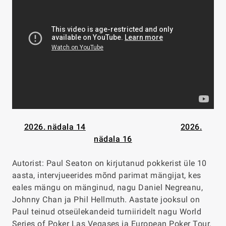
2026. nädala 14
2026.
nädala 16
Autorist: Paul Seaton on kirjutanud pokkerist üle 10
aasta, intervjueerides mõnd parimat mängijat, kes
eales mängu on mänginud, nagu Daniel Negreanu,
Johnny Chan ja Phil Hellmuth. Aastate jooksul on
Paul teinud otseülekandeid turniiridelt nagu World
Series of Poker Las Vegases ja European Poker Tour.