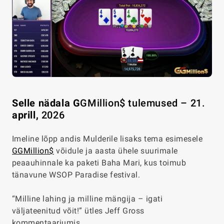
Selle nädala G
GMillion$ tulemused – 21.
aprill
,
2026
Imeline lõpp andis Mulderile lisaks tema esimesele
GGMillion$
võidule ja aasta ühele suurimale
peaauhinnale ka paketi Baha Mari, kus toimub
tänavune WSOP Paradise festival.
“Milline lahing ja milline mängija – igati
väljateenitud võit!” ütles Jeff Gross
kommentaariumis.