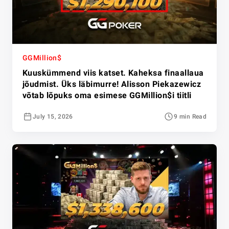
GGMillion$
Kuuskümmend viis katset. Kaheksa finaallaua
jõudmist. Üks läbimurre! Alisson Piekazewicz
võtab lõpuks oma esimese GGMillion$i tiitli
July 15, 2026
9 min Read