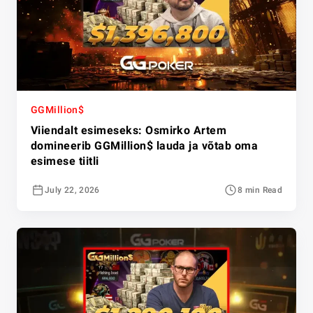
GGMillion$
Viiendalt esimeseks: Osmirko Artem
domineerib GGMillion$ lauda ja võtab oma
esimese tiitli
July 22, 2026
8 min Read