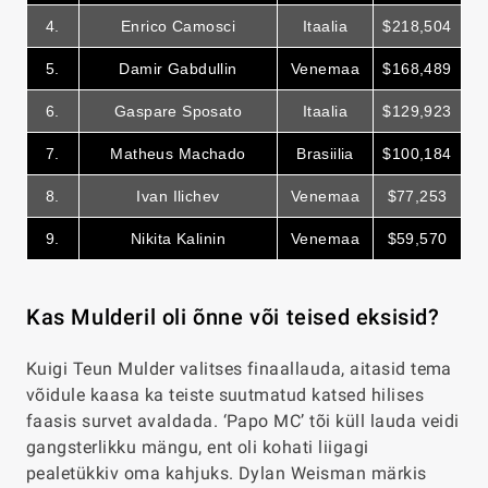
4.
Enrico Camosci
Itaalia
$218,504
5.
Damir Gabdullin
Venemaa
$168
,489
6.
Gaspare Sposato
Itaalia
$129
,923
7.
Matheus Machado
Brasiilia
$100
,184
8.
Ivan Ilichev
Venemaa
$77,253
9.
Nikita Kalinin
Venemaa
$59
,570
Kas Mulderil oli õnne või teised eksisid?
Kuigi Teun Mulder valitses finaallauda, aitasid tema
võidule kaasa ka teiste suutmatud katsed hilises
faasis survet avaldada. ‘Papo MC’ tõi küll lauda veidi
gangsterlikku mängu, ent oli kohati liigagi
pealetükkiv oma kahjuks. Dylan Weisman märkis