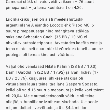
Camosci stäkk oli vaid veidi väiksem – 76 suurt
pimepanust – ja tema koefitsient oli 4,26.
Liidrikaksiku järel oli alati meelelahutuslik
argentiinlane Alejandro Lococo ehk ‘Papo MC’ 61
suure pimepanusega ning mängitava stäkiga
sakslane Sebastian Gaehl (35 BB / 10,68) oli
ahvatlev autsaideripanus. Arvestades koefitsiente ja
tema suhteliselt suurt stäkki võrreldes tabeli alumise
poolega, oli temas kindlasti väärtust.
Väljal olid venelased Nikita Kalinin (28 BB / 10,0),
Damir Gabdullin (22 BB / 17,92) ja Ivan Ilichev (17
BB / 23,76), kusjuures lühikese stäkiga oli
virtuaalses lauas teine itaallane Gaspare Sposato,
kellel oli vaid 15 suurt pimepanust ja kelle koefitsient
oli 20,04. Meie autsaiderisoosik võidule oli teine
allajääja, brasiillane Matheus Machado. Üle poole
miljoni dollari live-võitude ja üle $4.4 million