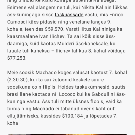
ning blindid kerkisid korrapäraste intervallidega.
Esimene väljalangemine tuli, kui Nikita Kalinin lükkas
äss-kuningaga sisse
taskuässade
vastu, mis Enrico
Camosci käes pidasid ning venelane langes 9.
kohale, teenides $59,570. Varsti liitus Kalininiga ka
kaasmaalane Ivan Ilichev. Ta sai kõik sisse äss-
daamiga, kuid kaotas Mulderi äss-kaheksale, kui
lauale tuli kaheksa – Ilichev lahkus 8. kohal võiduga
$77,253.
Meie soosik Machado koges valusat kaotust 7. kohal
(
2:30:30
), kui ta sai žetoonid keskele suure
soosikuna coin flip’is. Hoides taskukümnesid, suutis
brasiillane kaotada nii Lococo kui ka Gabdullini äss-
kuninga vastu. Äss tuli mitte üksnes flopis, vaid ka
turnis ning Machado ei tabanud riveris kaht out’i
ellujäämiseks, kassides $100,184 ja lõpetades 7.
koha.