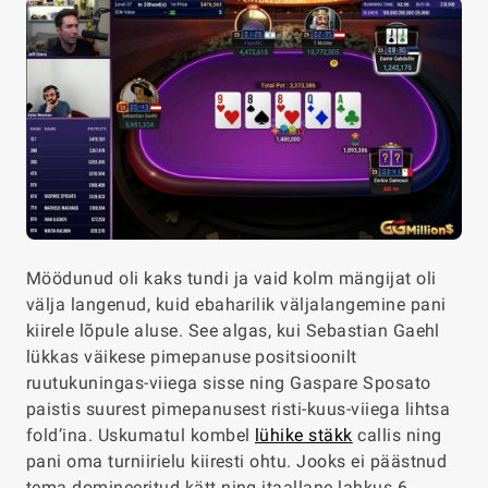
Möödunud oli kaks tundi ja vaid kolm mängijat oli
välja langenud, kuid ebaharilik väljalangemine pani
kiirele lõpule aluse. See algas, kui Sebastian Gaehl
lükkas väikese pimepanuse positsioonilt
ruutukuningas-viiega sisse ning Gaspare Sposato
paistis suurest pimepanusest risti-kuus-viiega lihtsa
fold’ina. Uskumatul kombel
lühike stäkk
callis ning
pani oma turniirielu kiiresti ohtu. Jooks ei päästnud
tema domineeritud kätt ning itaallane lahkus 6.