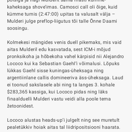
kaheksaga shove’imas. Camosci call oli õige, kuid
kümme turnis (
2:47:00
) upitas ta valusalt välja –
Mulderi julge preflop-liigutus tõi talle Õnne Daami
soosingu.
Kolmekesi mängides venis duell pikemaks, mis vaid
aitas Mulderil edu kasvatada, sest ICM-i mõjud
pronksikoha ja hõbekoha vahel kärpisid nii Alejandro
Lococo kui ka Sebastian Gaehl’i võimalusi. Lõpuks
lükkas Gaehl sisse kuningas-üheksaga ning
argentiinlane callis domineeriva äss-üheksaga. Laud
ei toonud sakslasele abi ning ta langes 3. kohale
$283,365 kassiga, kui Lococo pidas ning läks
finaalduelli Mulderi vastu veidi alla poole tema
žetoonidest.
Lococo alustas heads-up’i julgelt ning see muretult
pealetükkiv hoiak aitas tal liidripositsiooni haarata.