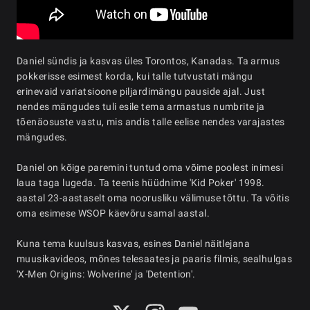
Daniel sündis ja kasvas üles Torontos, Kanadas. Ta armus
pokkerisse esimest korda, kui talle tutvustati mängu
erinevaid variatsioone piljardimängu pauside ajal. Just
nendes mängudes tuli esile tema armastus numbrite ja
tõenäosuste vastu, mis andis talle eelise nendes varajastes
mängudes.
Daniel on kõige paremini tuntud oma võime poolest inimesi
laua taga lugeda. Ta teenis hüüdnime 'Kid Poker' 1998.
aastal 23-aastaselt oma noorusliku välimuse tõttu. Ta võitis
oma esimese WSOP käevõru samal aastal.
Kuna tema kuulsus kasvas, esines Daniel näitlejana
muusikavideos, mõnes telesaates ja paaris filmis, sealhulgas
'X-Men Origins: Wolverine' ja 'Detention'.