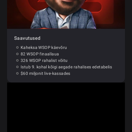
Saavutused
Kaheksa WSOP käevõru
82 WSOP finaallaua
326 WSOP rahalist võitu
Istub 9. kohal kõigi aegade rahalises edetabelis
$60 miljonit live-kassades