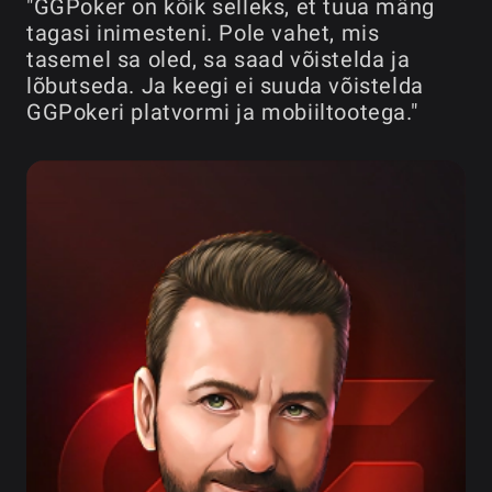
"GGPoker on kõik selleks, et tuua mäng
tagasi inimesteni. Pole vahet, mis
tasemel sa oled, sa saad võistelda ja
lõbutseda. Ja keegi ei suuda võistelda
GGPokeri platvormi ja mobiiltootega."