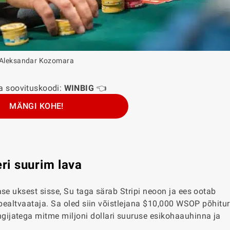
Aleksandar Kozomara
a soovituskoodi:
WINBIG
👈
MÄNGI KOHE!
eri suurim lava
se uksest sisse, Su taga särab Stripi neoon ja ees ootab
pealtvaataja. Sa oled siin võistlejana $10,000 WSOP põhiturni
ijatega mitme miljoni dollari suuruse esikohaauhinna ja