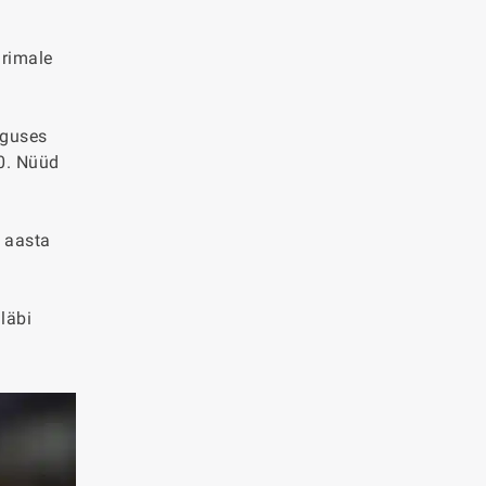
urimale
lguses
0. Nüüd
. aasta
läbi