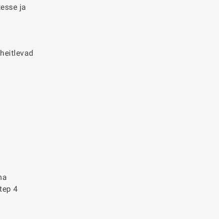
tesse ja
heitlevad
ma
tep 4