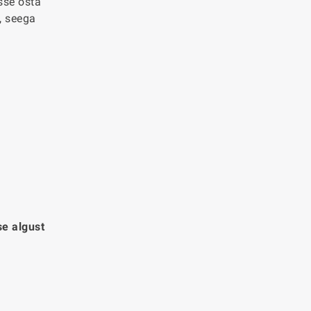
isse osta
i, seega
e algust