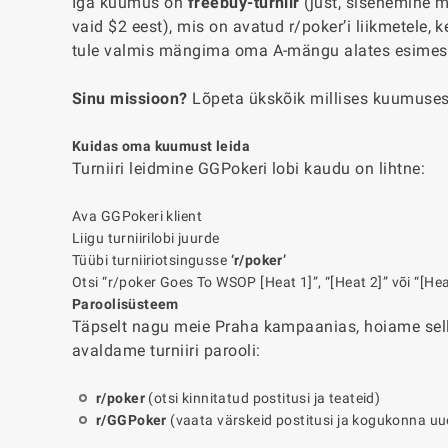
Iga kuumus on
freebuy-turniir
(just, sisenemine ma
vaid $2 eest), mis on avatud r/poker’i liikmetele, 
tule valmis mängima oma A-mängu alates esimese
Sinu missioon?
Lõpeta ükskõik millises kuumuses e
Kuidas oma kuumust leida
Turniiri leidmine GGPokeri lobi kaudu on lihtne:
Ava GGPokeri klient
Liigu turniirilobi juurde
Tüübi turniiriotsingusse
‘r/poker’
Otsi “r/poker Goes To WSOP [Heat 1]”, “[Heat 2]” või “[Hea
Paroolisüsteem
Täpselt nagu meie Praha kampaanias, hoiame sel
avaldame turniiri parooli:
r/poker
(otsi kinnitatud postitusi ja teateid)
r/GGPoker
(vaata värskeid postitusi ja kogukonna uu