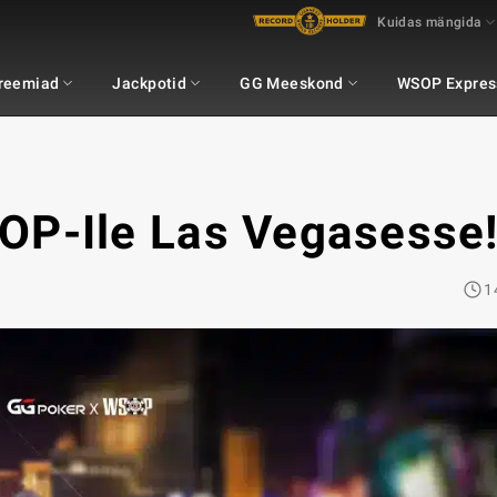
Kuidas mängida
Preemiad
Jackpotid
GG Meeskond
WSOP Expres
P-Ile Las Vegasesse!
1