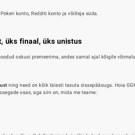
okeri konto, Redditi konto ja võitleja süda.
 üks finaal, üks unistus
loodud oskusi premeerima, andes samal ajal kõigile võimal
ust
ning need on kõik täiesti tasuta sissepääsuga. Hoia GG
gusaegade osas, aga siin on, mida me teame: