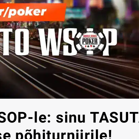
WSOP-le: sinu TASU
 põhiturniirile!