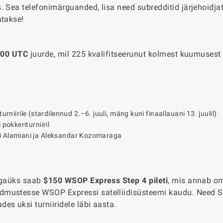
. Sea telefonimärguanded, lisa need subredditid järjehoidja
atakse!
1:00 UTC
juurde, mil 225 kvalifitseerunut kolmest kuumusest 
irile (stardilennud 2.–6. juuli, mäng kuni finaallauani 13. juulil)
pokkeriturniiril
mi Alamiani ja Aleksandar Kozomaraga
 Igaüks saab
$150 WSOP Express Step 4 pileti
, mis annab o
dmustesse WSOP Expressi satelliidisüsteemi kaudu. Need S
es uksi turniiridele läbi aasta.