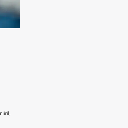
iril,