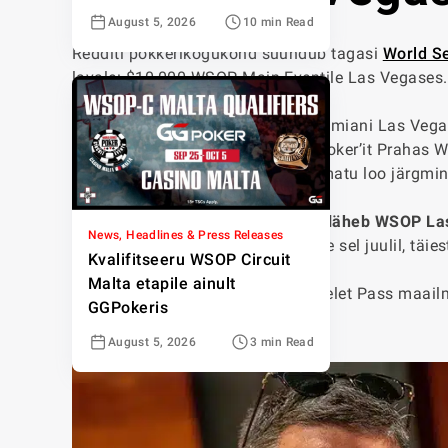
August 5, 2026
10 min Read
Redditi pokkerikogukond suundub tagasi
World Se
lavale: $10,000 WSOP Main Eventile Las Vegases.
Eelmisel aastal saatsime Remi Alamiani Las Vegases
esindas Aleksandar Kozomara r/poker’it Prahas W
on SINA kord kirjutada selle uskumatu loo järgmi
Meil on hea meel teatada
r/poker läheb WSOP La
News, Headlines & Press Releases
WSOP põhiturniirile Las Vegasesse sel juulil, täies
Kvalifitseeru WSOP Circuit
Malta etapile ainult
Jah, lugesid õigesti. $10,000 Bracelet Pass maail
GGPokeris
aegade suurimale pokkeriturniirile.
August 5, 2026
3 min Read