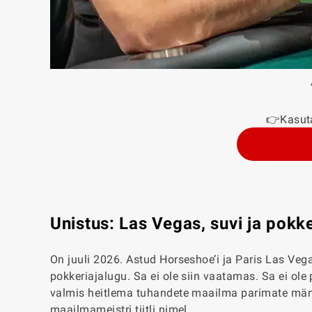
👉Kasut
Unistus: Las Vegas, suvi ja pokk
On juuli 2026. Astud Horseshoe’i ja Paris Las Vega
pokkeriajalugu. Sa ei ole siin vaatamas. Sa ei ole 
valmis heitlema tuhandete maailma parimate mäng
maailmameistri tiitli nimel.