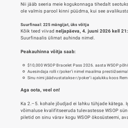
Nii jääb seeria meie kogukonnaga tihedalt seotuks
ole valmis parool kinni püüdma, kui see avalikust
Suurfinaal: 225 mängijat, üks võitja
Kõik teed viivad
neljapäeva, 4. juuni 2026 kell 2
Suurfinaalis ülimat auhinda nimel.
Peakauhinna võitja saab:
$10,000 WSOP Bracelet Pass 2026. aasta WSOP põhiturni
Auesindaja rolli r/poker’i nimel maailma prestiižseimal 
Sinu nimi jäädvustatakse r/poker’i ajalukku koos Re
Aga oota, veel on!
Ka 2.–5. kohale jõudjad ei lahku tühjade kätega.
võimaluse kvalifitseeruda tulevastesse WSOP sün
piletid on sinu värav kogu WSOP ökosüsteemi, avad