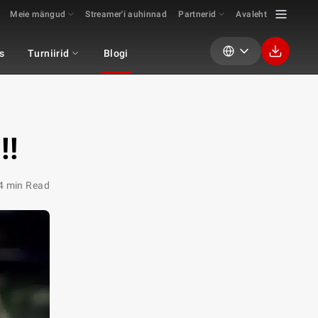
Meie mängud
Streamer'i auhinnad
Partnerid
Avaleht
s
Turniirid
Blogi
!!
4 min Read