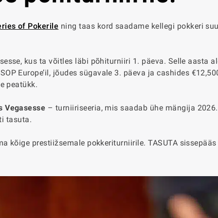
ries of Pokerile
ning taas kord saadame kellegi pokkeri su
se, kus ta võitles läbi põhiturniiri 1. päeva. Selle aasta a
SOP Europe’il, jõudes sügavale 3. päeva ja cashides €12,50
ne peatükk.
s Vegasesse
– turniiriseeria, mis saadab ühe mängija 2026
ti tasuta.
ma kõige prestiižsemale pokkeriturniirile. TASUTA sissepääs 