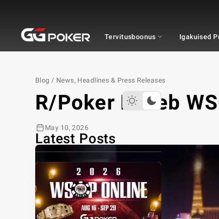
GGPOKER
Tervitusboonus
Igakuised 
Blog
/
News, Headlines & Press Releases
R/poker Läheb WSO
May 10, 2026
Latest Posts