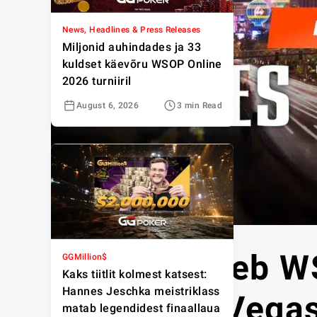
News, Headlines & Press Releases
Miljonid auhindades ja 33
kuldset käevõru WSOP Online
2026 turniiril
August 6, 2026
3 min Read
r/poker läheb 
GGMillion$
Kaks tiitlit kolmest katsest:
Hannes Jeschka meistriklass
šanss Las Vegase
matab legendidest finaallaua