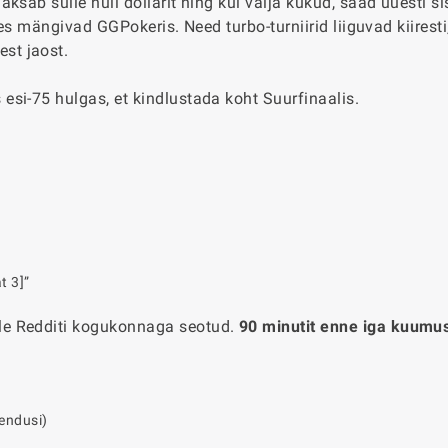
ksab sulle null dollarit ning kui välja kukud, saad uuesti s
kes mängivad GGPokeris. Need turbo-turniirid liiguvad kiirest
st jaost.
si-75 hulgas, et kindlustada koht Suurfinaalis.
t 3]”
le Redditi kogukonnaga seotud.
90 minutit enne iga kuumus
endusi)