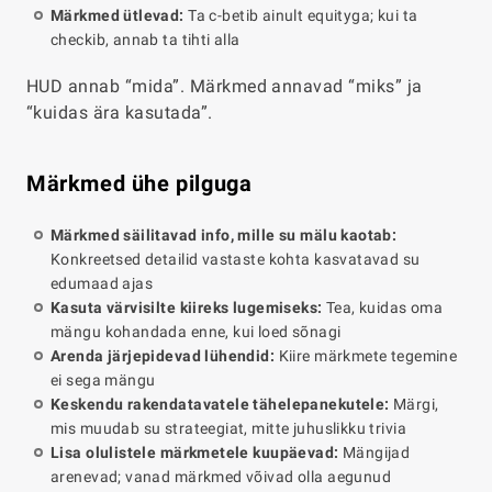
Märkmed ütlevad:
Ta c-betib ainult equityga; kui ta
checkib, annab ta tihti alla
HUD annab “mida”. Märkmed annavad “miks” ja
“kuidas ära kasutada”.
Märkmed ühe pilguga
Märkmed säilitavad info, mille su mälu kaotab:
Konkreetsed detailid vastaste kohta kasvatavad su
edumaad ajas
Kasuta värvisilte kiireks lugemiseks:
Tea, kuidas oma
mängu kohandada enne, kui loed sõnagi
Arenda järjepidevad lühendid:
Kiire märkmete tegemine
ei sega mängu
Keskendu rakendatavatele tähelepanekutele:
Märgi,
mis muudab su strateegiat, mitte juhuslikku trivia
Lisa olulistele märkmetele kuupäevad:
Mängijad
arenevad; vanad märkmed võivad olla aegunud