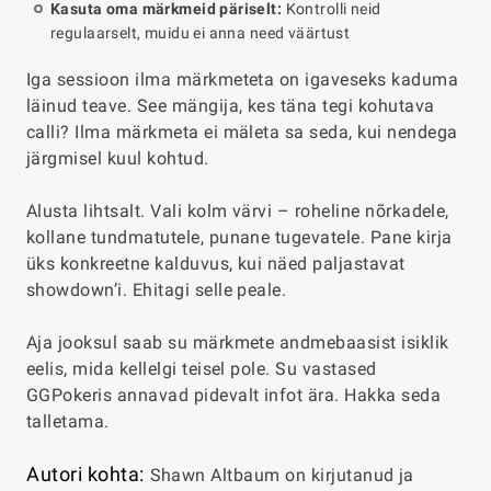
Kasuta oma märkmeid päriselt:
Kontrolli neid
regulaarselt, muidu ei anna need väärtust
Iga sessioon ilma märkmeteta on igaveseks kaduma
läinud teave. See mängija, kes täna tegi kohutava
calli? Ilma märkmeta ei mäleta sa seda, kui nendega
järgmisel kuul kohtud.
Alusta lihtsalt. Vali kolm värvi – roheline nõrkadele,
kollane tundmatutele, punane tugevatele. Pane kirja
üks konkreetne kalduvus, kui näed paljastavat
showdown’i. Ehitagi selle peale.
Aja jooksul saab su märkmete andmebaasist isiklik
eelis, mida kellelgi teisel pole. Su vastased
GGPokeris annavad pidevalt infot ära. Hakka seda
talletama.
Autori kohta:
Shawn Altbaum on kirjutanud ja