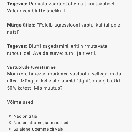
Tegevus:
Panusta väärtust õhemalt kui tavaliselt.
Väldi riveri bluffe täielikult.
Märge ütleb:
“Foldib agressiooni vastu, kui tal pole
nutsi”
Tegevus:
Bluffi sagedamini, eriti hirmutavatel
runout’idel. Avalda survet turnil ja riveril.
Vastuolude tuvastamine
Mõnikord lähevad märkmed vastuollu sellega, mida
näed. Mängija, kelle sildistasid “tight”, mängib äkki
50% kätest. Mis muutus?
Võimalused:
Nad on tiltis
Nad on strateegiat muutnud
Su algne lugemine oli vale