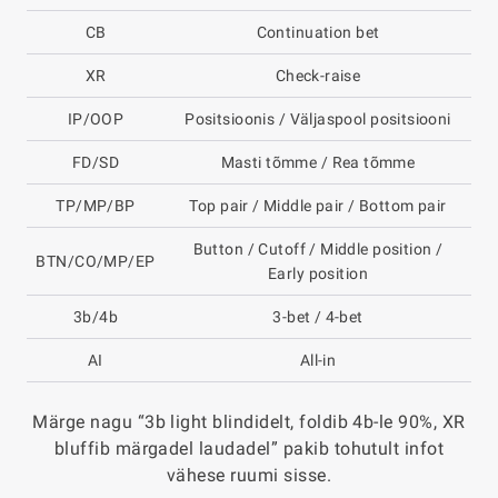
CB
Continuation bet
XR
Check-raise
IP/OOP
Positsioonis / Väljaspool positsiooni
FD/SD
Masti tõmme / Rea tõmme
TP/MP/BP
Top pair / Middle pair / Bottom pair
Button / Cutoff / Middle position /
BTN/CO/MP/EP
Early position
3b/4b
3-bet / 4-bet
AI
All-in
Märge nagu “3b light blindidelt, foldib 4b-le 90%, XR
bluffib märgadel laudadel” pakib tohutult infot
vähese ruumi sisse.