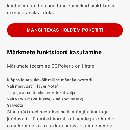
kuidas muuta hajusad tähelepanekud praktikasse
rakendatavaks infoks.
MÄNGI TEXAS HOLD’EM POKERIT!
Märkmete funktsiooni kasutamine
Märkmete tegemine GGPokeris on lihtne:
Klõpsa lauas ükskõik millise mängija avataril
Vali menüüst “Player Note”
Tippige oma tähelepanek tekstiväljale
Vali värvisilt (valikuline, kuid soovitatav)
Salvesta
Sinu märkmed seotakse selle mängija kontoga
jäädavalt. Järgmisel korral, kui nendega kohtud –
olgu homme või kuue kuu pärast –, ilmub nende