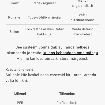
Mängi
Oranž
Pädev regulaar
sirgjooneliselt
Väldi
Punane
Tugev/Ohtlik mängija
piirsituatsioone
Konkreetne ärakasutatav
Vaata detailid
Sinine
kalduvus
märkmetest
See süsteem võimaldab sul lauda hetkega
skaneerida ja teada,
kuidas kohandada oma mängu
– enne kui loed ainsatki sõna märgetest.
Kasuta lühendeid
Sul pole käe keskel aega esseesid kirjutada. Arenda
välja lühikiri:
Lühend
Tähendus
PFR
Preflop-tõstja