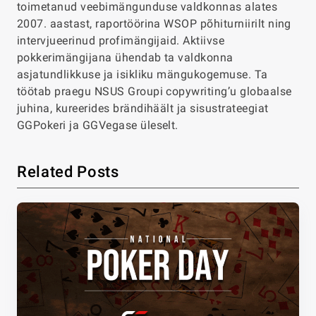
toimetanud veebimängunduse valdkonnas alates
2007. aastast, raportöörina WSOP põhiturniirilt ning
intervjueerinud profimängijaid. Aktiivse
pokkerimängijana ühendab ta valdkonna
asjatundlikkuse ja isikliku mängukogemuse. Ta
töötab praegu NSUS Groupi copywriting’u globaalse
juhina, kureerides brändihäält ja sisustrateegiat
GGPokeri ja GGVegase üleselt.
Related Posts