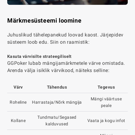
Märkmesüsteemi loomine
Juhuslikud tähelepanekud loovad kaost. Järjepidev
süsteem loob edu. Siin on raamistik:
Kasuta värvisilte strateegiliselt
GGPoker lubab mängijamärkmetele värve omistada.
Arenda välja isiklik värvikood, näiteks selline:
Värv
Tähendus
Tegevus
Mängi väärtuse
Roheline
Harrastaja/Nõrk mängija
peale
Tundmatu/Segased
Kollane
Vaata ja kogu infot
kalduvused