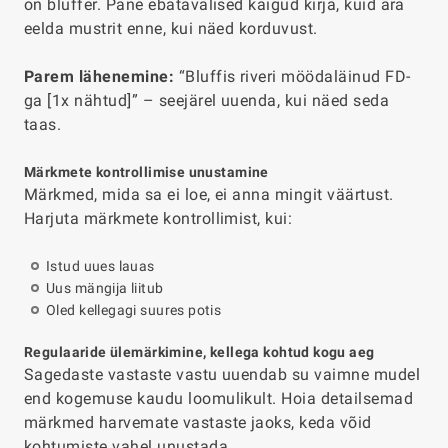
on bluffer. Pane ebatavalised käigud kirja, kuid ära
eelda mustrit enne, kui näed korduvust.
Parem lähenemine:
“Bluffis riveri möödaläinud FD-
ga [1x nähtud]” – seejärel uuenda, kui näed seda
taas.
Märkmete kontrollimise unustamine
Märkmed, mida sa ei loe, ei anna mingit väärtust.
Harjuta märkmete kontrollimist, kui:
Istud uues lauas
Uus mängija liitub
Oled kellegagi suures potis
Regulaaride ülemärkimine, kellega kohtud kogu aeg
Sagedaste vastaste vastu uuendab su vaimne mudel
end kogemuse kaudu loomulikult. Hoia detailsemad
märkmed harvemate vastaste jaoks, keda võid
kohtumiste vahel unustada.