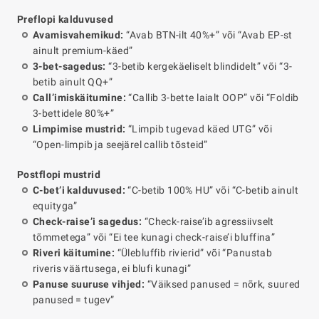
Preflopi kalduvused
Avamisvahemikud:
“Avab BTN-ilt 40%+” või “Avab EP-st
ainult premium-käed”
3-bet-sagedus:
“3-betib kergekäeliselt blindidelt” või “3-
betib ainult QQ+”
Call’imiskäitumine:
“Callib 3-bette laialt OOP” või “Foldib
3-bettidele 80%+”
Limpimise mustrid:
“Limpib tugevad käed UTG” või
“Open-limpib ja seejärel callib tõsteid”
Postflopi mustrid
C-bet’i kalduvused:
“C-betib 100% HU” või “C-betib ainult
equityga”
Check-raise’i sagedus:
“Check-raise’ib agressiivselt
tõmmetega” või “Ei tee kunagi check-raise’i bluffina”
Riveri käitumine:
“Ülebluffib rivierid” või “Panustab
riveris väärtusega, ei blufi kunagi”
Panuse suuruse vihjed:
“Väiksed panused = nõrk, suured
panused = tugev”