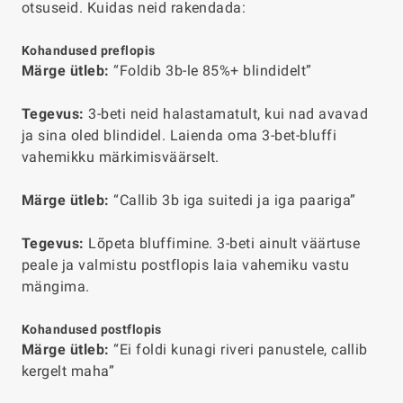
otsuseid. Kuidas neid rakendada:
Kohandused preflopis
Märge ütleb:
“Foldib 3b-le 85%+ blindidelt”
Tegevus:
3-beti neid halastamatult, kui nad avavad
ja sina oled blindidel. Laienda oma 3-bet-bluffi
vahemikku märkimisväärselt.
Märge ütleb:
“Callib 3b iga suitedi ja iga paariga”
Tegevus:
Lõpeta bluffimine. 3-beti ainult väärtuse
peale ja valmistu postflopis laia vahemiku vastu
mängima.
Kohandused postflopis
Märge ütleb:
“Ei foldi kunagi riveri panustele, callib
kergelt maha”