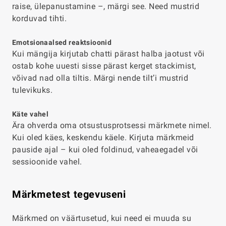
raise, ülepanustamine –, märgi see. Need mustrid
korduvad tihti.
Emotsionaalsed reaktsioonid
Kui mängija kirjutab chatti pärast halba jaotust või
ostab kohe uuesti sisse pärast kerget stackimist,
võivad nad olla tiltis. Märgi nende tilt’i mustrid
tulevikuks.
Käte vahel
Ära ohverda oma otsustusprotsessi märkmete nimel.
Kui oled käes, keskendu käele. Kirjuta märkmeid
pauside ajal – kui oled foldinud, vaheaegadel või
sessioonide vahel.
Märkmetest tegevuseni
Märkmed on väärtusetud, kui need ei muuda su