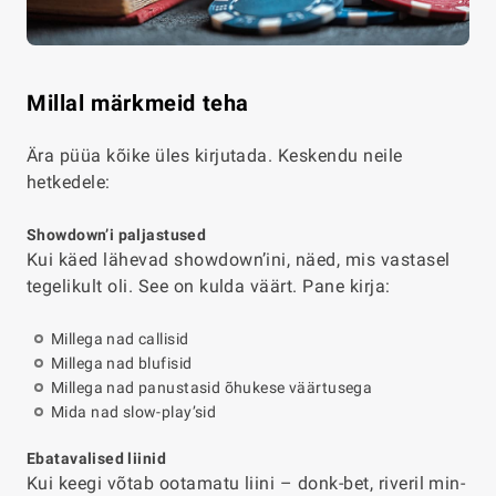
Millal märkmeid teha
Ära püüa kõike üles kirjutada. Keskendu neile
hetkedele:
Showdown’i paljastused
Kui käed lähevad showdown’ini, näed, mis vastasel
tegelikult oli. See on kulda väärt. Pane kirja:
Millega nad callisid
Millega nad blufisid
Millega nad panustasid õhukese väärtusega
Mida nad slow-play’sid
Ebatavalised liinid
Kui keegi võtab ootamatu liini – donk-bet, riveril min-