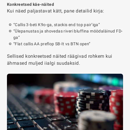
Konkreetsed käe-näited
Kui näed paljastavat kätt, pane detailid kirja:
“Callis
3-beti K9o-ga
, stackis end top pair’iga”
“Ülepanustas ja shovedas riveri bluffina möödaläinud FD-
ga”
“Flat callis AA preflop SB-lt vs BTN open”
Sellised konkreetsed näited räägivad rohkem kui
ähmased muljed iialgi suudaksid.