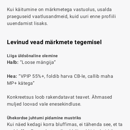
Kui käitumine on märkmetega vastuolus, usalda
praeguseid vaatlusandmeid, kuid uuri enne profiili
uuendamist lisaks.
Levinud vead märkmete tegemisel
Liiga üldsõnaline olemine
Halb:
“Loose mängija”
Hea:
“VPIP 55%+, foldib harva CB-le, callib maha
MP+ kätega”
Konkreetsus loob rakendatavat teavet. Ähmased
muljed loovad vale enesekindluse.
Ühekordse juhtumi pidamine mustriks
Kui näed kedagi korra bluffimas, ei tähenda see, et ta