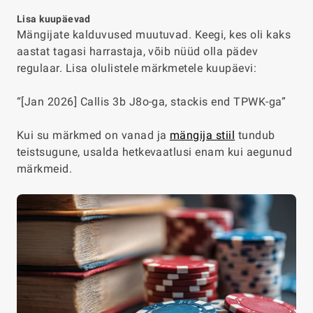
Lisa kuupäevad
Mängijate kalduvused muutuvad. Keegi, kes oli kaks
aastat tagasi harrastaja, võib nüüd olla pädev
regulaar. Lisa olulistele märkmetele kuupäevi:
“[Jan 2026] Callis 3b J8o-ga, stackis end TPWK-ga”
Kui su märkmed on vanad ja
mängija stiil
tundub
teistsugune, usalda hetkevaatlusi enam kui aegunud
märkmeid.