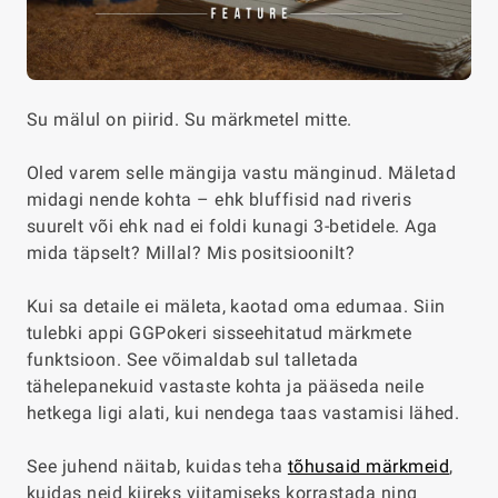
Su mälul on piirid. Su märkmetel mitte.
Oled varem selle mängija vastu mänginud. Mäletad
midagi nende kohta – ehk bluffisid nad riveris
suurelt või ehk nad ei foldi kunagi 3-betidele. Aga
mida täpselt? Millal? Mis positsioonilt?
Kui sa detaile ei mäleta, kaotad oma edumaa. Siin
tulebki appi GGPokeri sisseehitatud märkmete
funktsioon. See võimaldab sul talletada
tähelepanekuid vastaste kohta ja pääseda neile
hetkega ligi alati, kui nendega taas vastamisi lähed.
See juhend näitab, kuidas teha
tõhusaid märkmeid
,
kuidas neid kiireks viitamiseks korrastada ning