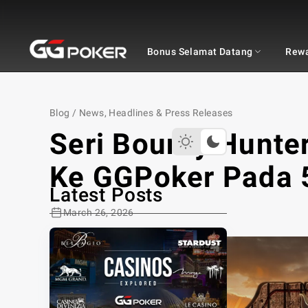
GGPOKER
Bonus Selamat Datang
Rewa
Blog
/
News, Headlines & Press Releases
Seri Bounty Hunte
Ke GGPoker Pada 5
Latest Posts
March 26, 2026