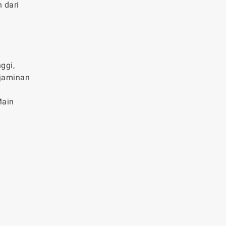
 dari
ggi,
 jaminan
Main