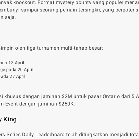
anyak knockout. Format mystery bounty yang populer men
rsembunyi sampai seorang pemain tersingkir, yang berpotens
n saja.
pimpin oleh tiga turnamen multi-tahap besar:
ada 13 April
age pada 20 April
ada 27 April
si khusus dengan jaminan $2M untuk pasar Ontario dari 5 A
in Event dengan jaminan $250K.
y King
 Series Daily Leaderboard telah ditingkatkan menjadi tota