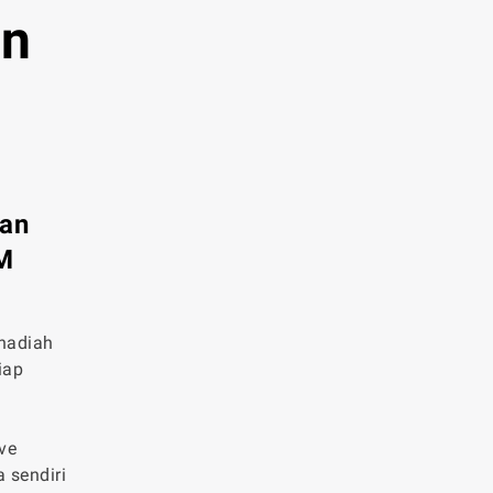
on
gan
1M
 hadiah
iap
ve
 sendiri