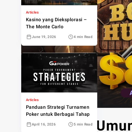
Articles
Kasino yang Dieksplorasi –
The Monte Carlo
June 19, 2026
4 min Read
Articles
Panduan Strategi Turnamen
Poker untuk Berbagai Tahap
GGPoker Umum
April 16, 2026
5 min Read