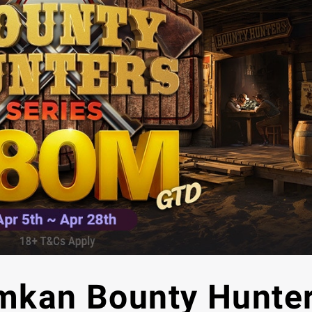
kan Bounty Hunte