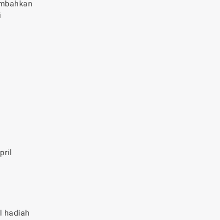
ambahkan
i
pril
l hadiah