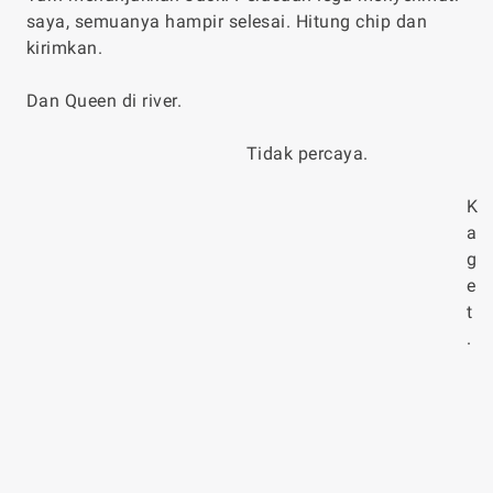
saya, semuanya hampir selesai. Hitung chip dan
kirimkan.
Dan Queen di river.
Tidak percaya.
K
a
g
e
t
.