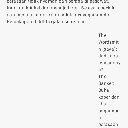
perasaan tidak nyaman dari berada di pesawat.
Kami naik taksi dan menuju hotel. Selesai check-in
dan menuju kamar kami untuk menyegarkan diri.
Percakapan di lift berjalan seperti ini:
The
Wordsmit
h (saya):
Jadi, apa
rencanany
a?
The
Banker:
Buka
koper dan
lihat
bagaiman
a
perasaan