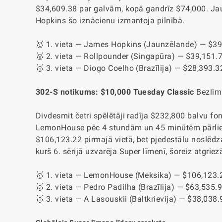
$34,609.38 par galvām, kopā gandrīz $74,000. Ja
Hopkins šo iznācienu izmantoja pilnībā.
🥇 1. vieta — James Hopkins (Jaunzēlande) — $39
🥈 2. vieta — Rollpounder (Singapūra) — $39,151.
🥉 3. vieta — Diogo Coelho (Brazīlija) — $28,393.
302-S notikums: $10,000 Tuesday Classic
Bezlim
Divdesmit četri spēlētāji radīja $232,800 balvu f
LemonHouse pēc 4 stundām un 45 minūtēm pārlie
$106,123.22 pirmajā vietā, bet pjedestālu noslēdz
kurš 6. sērijā uzvarēja Super līmenī, šoreiz atgriez
🥇 1. vieta — LemonHouse (Meksika) — $106,123.
🥈 2. vieta — Pedro Padilha (Brazīlija) — $63,535.
🥉 3. vieta — A Lasouskii (Baltkrievija) — $38,038.