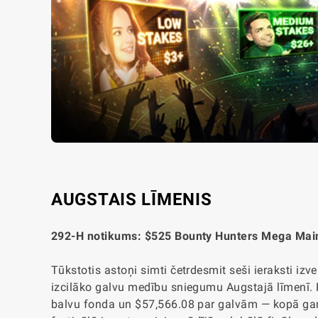
AUGSTAIS LĪMENIS
292-H notikums: $525 Bounty Hunters Mega Mai
Tūkstotis astoņi simti četrdesmit seši ieraksti iz
izcilāko galvu medību sniegumu Augstajā līmenī
balvu fonda un $57,566.08 par galvām — kopā gandr