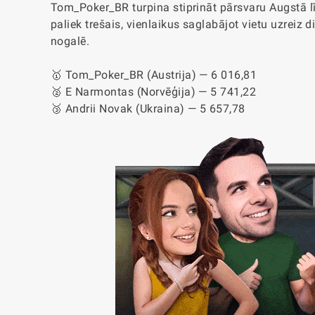
Tom_Poker_BR turpina stiprināt pārsvaru Augstā l
paliek trešais, vienlaikus saglabājot vietu uzreiz
nogalē.
🥇 Tom_Poker_BR (Austrija) — 6 016,81
🥈 E Narmontas (Norvēģija) — 5 741,22
🥉 Andrii Novak (Ukraina) — 5 657,78