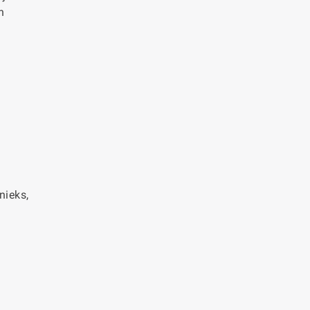
n
nieks,