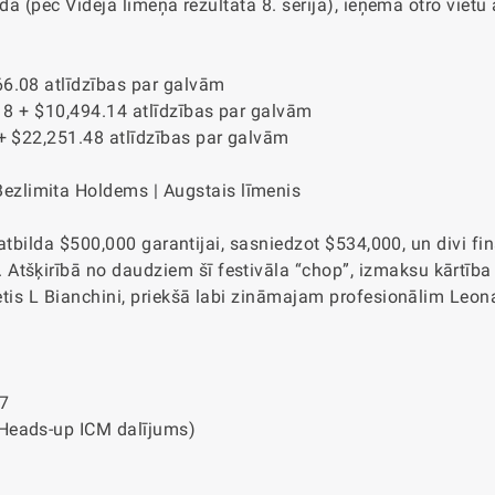
ldā (pēc Vidējā līmeņa rezultāta 8. sērijā), ieņēma otro vietu
66.08 atlīdzības par galvām
.18 + $10,494.14 atlīdzības par galvām
 + $22,251.48 atlīdzības par galvām
Bezlimita Holdems | Augstais līmenis
i atbilda $500,000 garantijai, sasniedzot $534,000, un divi fin
Atšķirībā no daudziem šī festivāla “chop”, izmaksu kārtība
ietis L Bianchini, priekšā labi zināmajam profesionālim Leon
37
Heads-up ICM dalījums)