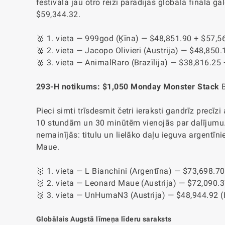
festivālā jau otro reizi parādījās globālā fināla ga
$59,344.32.
🥇 1. vieta — 999god (Ķīna) — $48,851.90 + $57,5
🥈 2. vieta — Jacopo Olivieri (Austrija) — $48,850
🥉 3. vieta — AnimalRaro (Brazīlija) — $38,816.25
293-H notikums: $1,050 Monday Monster Stack
Pieci simti trīsdesmit četri ieraksti gandrīz precīz
10 stundām un 30 minūtēm vienojās par dalījumu. 
nemainījās: titulu un lielāko daļu ieguva argentīn
Maue.
🥇 1. vieta — L Bianchini (Argentīna) — $73,698.70
🥈 2. vieta — Leonard Maue (Austrija) — $72,090.
🥉 3. vieta — UnHumaN3 (Austrija) — $48,944.92
(
Globālais Augstā līmeņa līderu saraksts