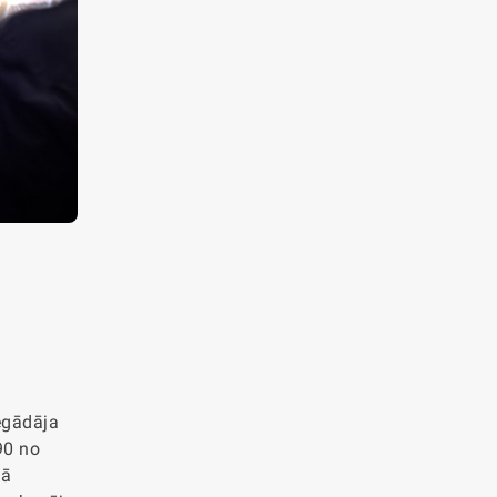
iegādāja
90 no
jā