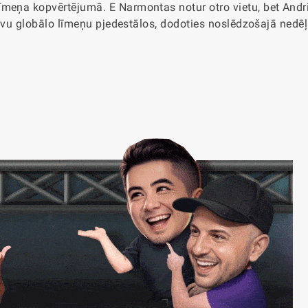
īmeņa kopvērtējumā. E Narmontas notur otro vietu, bet Andr
 divu globālo līmeņu pjedestālos, dodoties noslēdzošajā nedē