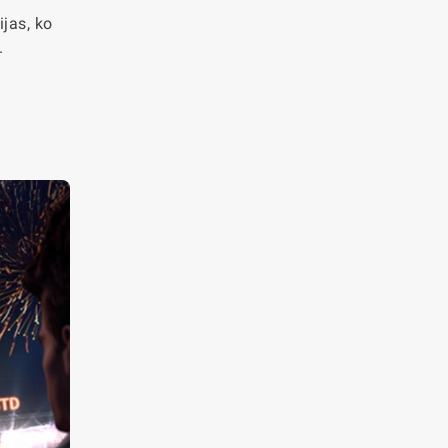
jas, ko
.