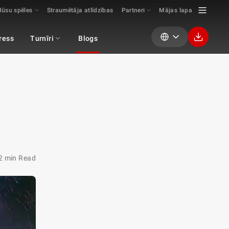
ūsu spēles
Straumētāja atlīdzības
Partneri
Mājas lapa
ress
Turnīri
Blogs
2 min Read