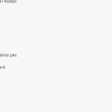
 ar kopējo
ālisti pēc
ard