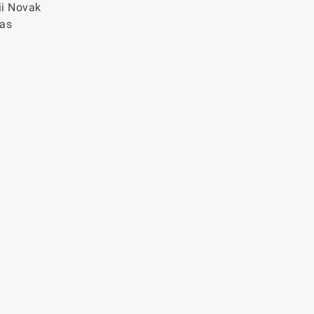
ii Novak
ļas