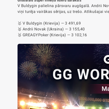
Globālais Super līmeņa līderu saraksts
V Buldygin palielina pārsvaru augšgalā. Andrii No
viņi turēja vairākas sērijas, uz trešo. Atlikušajai 
🥇 V Buldygin (Krievija) — 3 491,69
🥈 Andrii Novak (Ukraina) — 3 155,40
🥉 GREAGYPoker (Krievija) — 3 102,16