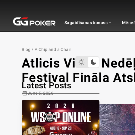
GGPOKER
Sagaidīšanas bonuss
Mēneš
Blog
/
A Chip and a Chair
Atlicis Viens Ned
Festival Fināla Ats
Latest Posts
June 5, 2026