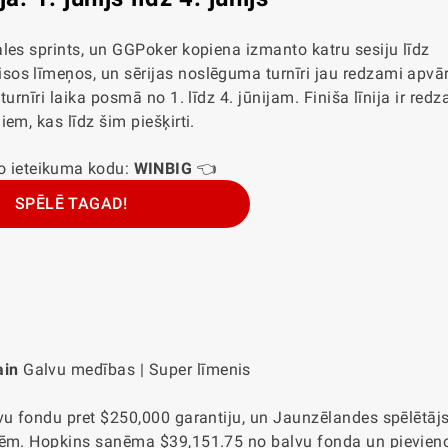
les sprints, un GGPoker kopiena izmanto katru sesiju līdz
os līmeņos, un sērijas noslēguma turnīri jau redzami apvār
urnīri laika posmā no 1. līdz 4. jūnijam. Finiša līnija ir red
em, kas līdz šim piešķirti.
o ieteikuma kodu:
WINBIG
👈
SPĒLĒ TAGAD!
ain
Galvu medības | Super līmenis
lvu fondu pret $250,000 garantiju, un Jaunzēlandes spēlētā
ūtēm. Hopkins saņēma $39,151.75 no balvu fonda un pievien