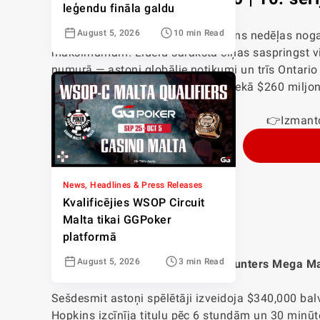
leģendu fināla galdu
August 5, 2026
10 min Read
GG World Festival 2026
palicis viens nedēļas noga
maksimumam. Līderu saraksta cīņas saspringst vis
numurā — astoņi globālie notikumi un trīs Ontario t
kā pagāja nedēļa, daļa no vairāk nekā $260 miljoni
👉Izmant
News, Headlines & Press Releases
Kvalificējies WSOP Circuit
Malta tikai GGPoker
SUPER LĪMENIS
platformā
August 5, 2026
3 min Read
292-S notikums: $5,250 Bounty Hunters Mega M
Sešdesmit astoņi spēlētāji izveidoja $340,000 ba
Hopkins izcīnīja titulu pēc 6 stundām un 30 min