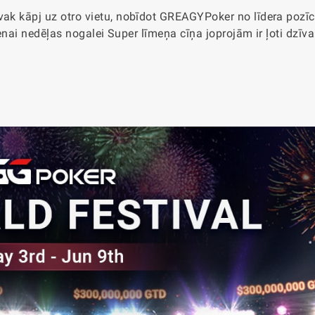
vak kāpj uz otro vietu, nobīdot GREAGYPoker no līdera pozīci
vienai nedēļas nogalei Super līmeņa cīņa joprojām ir ļoti dzīva