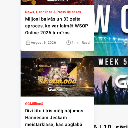
News, Headlines & Press Releases
Miljoni balvās un 33 zelta
aproces, ko var laimēt WSOP
Online 2026 turnīros
August 6, 2026
4 min Read
GGMillion$
Divi tituli trīs mēģinājumos:
Hannesam Ješkam
meistarklase, kas apglabā
GG World Festival 2026 | 10. sērija