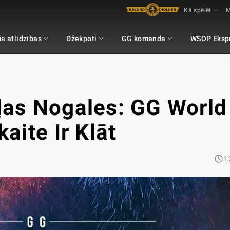
Kā spēlēt
M
a atlīdzības
Džekpoti
GG komanda
WSOP Eksp
ēļas Nogales: GG World
kaite Ir Klāt
1