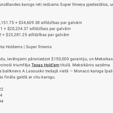
unzēlandes karogs reti redzams Super līmeņa pjedestālos, u
,151.75 + $34,609.38 atlīdzības par galvām
71 + $20,234.37 atlīdzības par galvām
32 + $23,281.25 atlīdzības par galvām
ita Holdems | Super līmenis
ondu, ievērojami pārsniedzot $150,000 garantiju, un Meksikas
cinoši triumfēja
Texas Hold’em
titulā. Meksikānis saņēma
a baltkrievs A Lasouskii trešajā vietā — Monaco karoga īpaš
ās fināla galdā ar citu karogu.
22
94
94