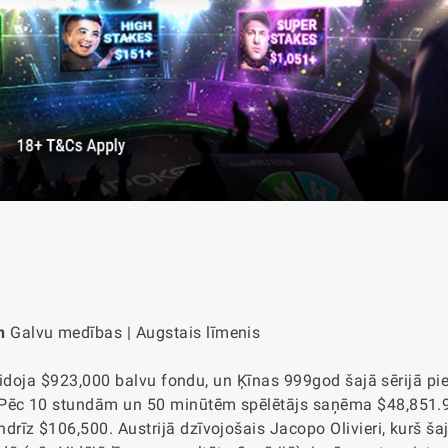
n
Galvu medības | Augstais līmenis
veidoja $923,000 balvu fondu, un Ķīnas 999god šajā sērijā p
. Pēc 10 stundām un 50 minūtēm spēlētājs saņēma $48,851.
īz $106,500. Austrijā dzīvojošais Jacopo Olivieri, kurš ša