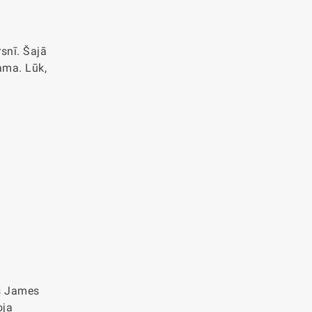
snī. Šajā
zama. Lūk,
js James
oja