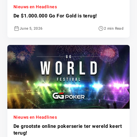
Nieuws en Headlines
De $1.000.000 Go For Gold is terug!
June 5, 2026
2 min Read
Nieuws en Headlines
De grootste online pokerserie ter wereld keert
terug!