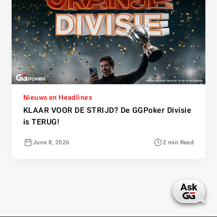
Nieuws en Headlines
KLAAR VOOR DE STRIJD? De GGPoker Divisie
is TERUG!
June 8, 2026
2 min Read