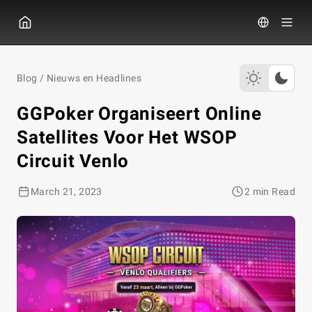
GGPOKER
Blog
/
Nieuws en Headlines
GGPoker Organiseert Online
Satellites Voor Het WSOP
Circuit Venlo
March 21, 2023
2 min Read