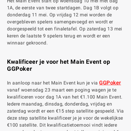
Het Main Event start op woensdag 10 mei met dag
1A, de eerste van twee startdagen. Dag 1B volgt op
donderdag 11 mei. Op vrijdag 12 mei worden de
overgebleven spelers samengevoegd en wordt er
doorgespeeld tot een finaletafel. Op zaterdag 13 mei
keren de laatste 9 spelers terug en wordt er een
winnaar gekroond.
Kwalificeer je voor het Main Event op
GGPoker
GGPoker
In aanloop naar het Main Event kun je via
vanaf woensdag 23 maart een poging wagen je te
kwalificeren voor dag 1A van het €1.100 Main Event.
Iedere maandag, dinsdag, donderdag, vrijdag en
zaterdag wordt er een €15 step satellite gespeeld. Via
deze step satellite kwalificeer je je voor de wekelijkse
€100 satellite. Dit kwalificatietoernooi vindt iedere