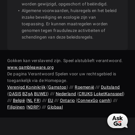
worden gewijzigd, opgeschort of beëindigd.
Algemene voorwaarden, huisregels en het beleid
inzake beveiliging en ecologie zijn van
toepassing. Er kunnen maatregelen worden
genomen tegen frauduleuze activiteiten of
schendingen van deze beleidsregels.
Gokken kan verslavend zijn. Speel alstublieft verantwoord.
www.gambleaware.org
De pagina Verantwoord Spelen voor uw rechtsgebied is
toegankelijk via de Homepage.
Verenigd Koninkrijk
(
Gamstop
) ///
Roemenië
///
Duitsland
(
OASIS
BZgA
BUWEI
) ///
Nederland
(
CRUKS
LoketKansspel
)
///
België
(
NL
FR
) ///
EU
///
Ontario
(
ConnexGo
camh
) ///
Filipijnen
(
NDRP
) ///
Globaal