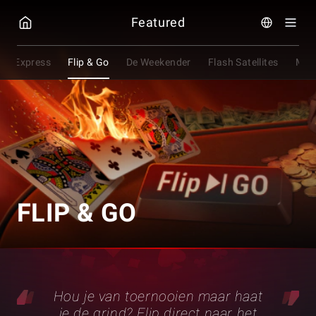
GGPOKER
Featured
OP Express
Flip & Go
De Weekender
Flash Satellites
Mys
FLIP & GO
Hou je van toernooien maar haat
je de grind? Flip direct naar het