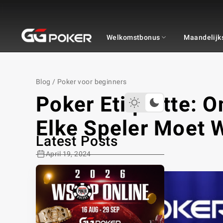
GGPOKER
Welkomstbonus
Maandelijk
Blog
/
Poker voor beginners
Poker Etiquette: 
Elke Speler Moet 
Latest Posts
April 19, 2024