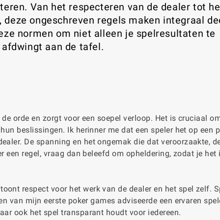
teren. Van het respecteren van de dealer tot h
 deze ongeschreven regels maken integraal dee
eze normen om niet alleen je spelresultaten te
 afdwingt aan de tafel.
t de orde en zorgt voor een soepel verloop. Het is cruciaal o
 hun beslissingen. Ik herinner me dat een speler het op een p
 dealer. De spanning en het ongemak die dat veroorzaakte, d
ver een regel, vraag dan beleefd om opheldering, zodat je het 
ont respect voor het werk van de dealer en het spel zelf. S
n een van mijn eerste poker games adviseerde een ervaren spe
maar ook het spel transparant houdt voor iedereen.