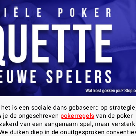
 het is een sociale dans gebaseerd op strategie
Als je de ongeschreven
pokerregels
van de poker
verzekerd van een aangenaam spel, maar versterk
We duiken diep in de onuitgesproken conventies