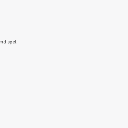
end spel.