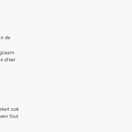
an de
angzaam
le sfeer
zekert ook
 een fout