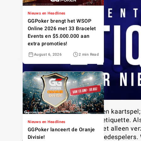
Nieuws en Headlines
GGPoker brengt het WSOP
Online 2026 met 33 Bracelet
Events en $5.000.000 aan
extra promoties!
August 6, 2026
2 min Read
Poker is meer dan alleen een kaartspel;
vaardigheid en, belangrijk, etiquette. 
Nieuws en Headlines
etiquette begrijpt, ben je niet alleen 
GGPoker lanceert de Oranje
je reputatie en band met medespelers. 
Divisie!