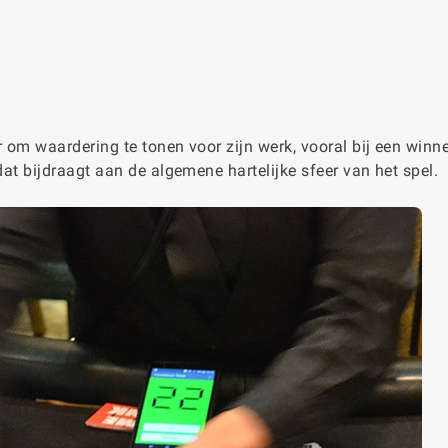
r om waardering te tonen voor zijn werk, vooral bij een winn
dat bijdraagt aan de algemene hartelijke sfeer van het spel.