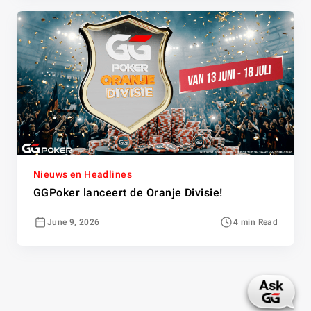
Nieuws en Headlines
GGPoker lanceert de Oranje Divisie!
June 9, 2026
4 min Read