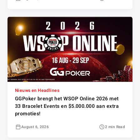
Nieuws en Headlines
GGPoker brengt het WSOP Online 2026 met
33 Bracelet Events en $5.000.000 aan extra
promoties!
August 6, 2026
2 min Read