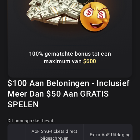
100% gematchte bonus tot een
maximum van
$600
$100 Aan Beloningen - Inclusief
Meer Dan $50 Aan GRATIS
SPELEN
Dit bonuspakket bevat:
AoF SnG-tickets direct
Extra AoF Uitdaging
bijgeschreven