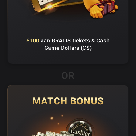
$100
aan GRATIS tickets & Cash
Game Dollars (C$)
MATCH BONUS