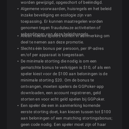
worden gewijzigd, opgeschort of beëindigd.
Algemene voorwaarden, huisregels en het beleid
inzake beveiliging en ecologie zijn van
toepassing. Er kunnen maatregelen worden
genomen tegen frauduleuze activiteiten of
schendingen van deze beleidsregels.
Alleen nieuwe spelers komen in aanmerking om
deel te nemen aan deze promotie.
Slechts één bonus per persoon, per IP-adres
en/of per apparaat is toegestaan.
De minimale storting die nodig is om een
gematchte bonus te verkrijgen is $10, of als een
speler kiest voor de $100 aan beloningen is de
minimale storting $20. Om de bonus te
ontvangen, moeten spelers de GGPoker-app
downloaden, een account registreren, geld
storten en voor echt geld spelen bij GGPoker.
Een speler die een in aanmerking komende
eerste storting doet, kan kiezen tussen tot $100
aan beloningen of een matching stortingsbonus;
geen code nodig. Een speler moet zijn of haar