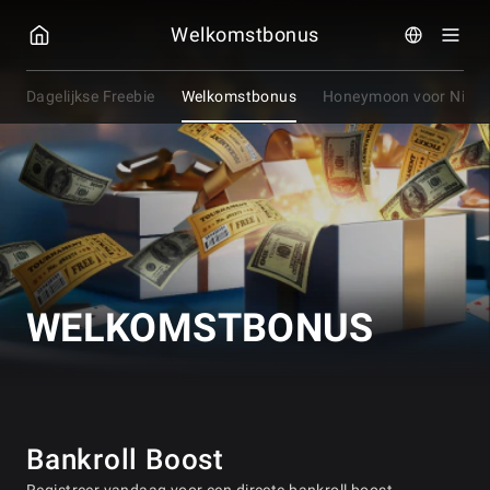
GGPOKER
Welkomstbonus
Dagelijkse Freebie
Welkomstbonus
Honeymoon voor Nieu
WELKOMSTBONUS
Bankroll Boost