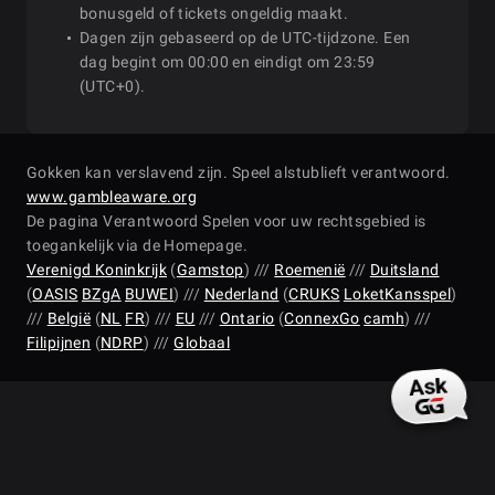
bonusgeld of tickets ongeldig maakt.
Dagen zijn gebaseerd op de UTC-tijdzone. Een
dag begint om 00:00 en eindigt om 23:59
(UTC+0).
Gokken kan verslavend zijn. Speel alstublieft verantwoord.
www.gambleaware.org
De pagina Verantwoord Spelen voor uw rechtsgebied is
toegankelijk via de Homepage.
Verenigd Koninkrijk
(
Gamstop
) ///
Roemenië
///
Duitsland
(
OASIS
BZgA
BUWEI
) ///
Nederland
(
CRUKS
LoketKansspel
)
///
België
(
NL
FR
) ///
EU
///
Ontario
(
ConnexGo
camh
) ///
Filipijnen
(
NDRP
) ///
Globaal
© 2026 GGPoker all rights reserved.