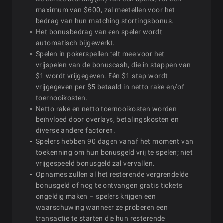
maximum van $600, zal meetellen voor het
bedrag van hun matching stortingsbonus.
Het bonusbedrag van een speler wordt
automatisch bijgewerkt.
Spelen in pokerspellen telt mee voor het
vrijspelen van de bonuscash, die in stappen van
$1 wordt vrijgegeven. Eén $1 stap wordt
vrijgegeven per $5 betaald in netto rake en/of
toernooikosten.
Netto rake en netto toernooikosten worden
beïnvloed door overlays, betalingskosten en
diverse andere factoren.
Spelers hebben 90 dagen vanaf het moment van
toekenning om hun bonusgeld vrij te spelen; niet
vrijgespeeld bonusgeld zal vervallen.
Opnames zullen al het resterende vergrendelde
bonusgeld of nog te ontvangen gratis tickets
ongeldig maken – spelers krijgen een
waarschuwing wanneer ze proberen een
transactie te starten die hun resterende