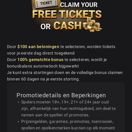
Door
$100 aan beloningen
te selecteren, worden tickets
voor je eerste dag direct toegekend
Door
100% gematchte bonus
te selecteren, wordt je
bonusbalans automatisch bijgewerkt
Je kunt extra stortingen doen en de volledige bonus claimen
binnen 60 dagen na je eerste storting.
Promotiedetails en Beperkingen
Spelers moeten 18+, 19+, 21+ of 24+ jaar oud
zijn, afhankelijk van hun rechtsgebied, om deel te
nemen aan de spellen of promoties.
Prijzengelden, garanties, promoties, toernooien,
spellen en spelkenmerken kunnen op elk moment