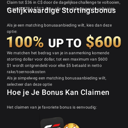
Claim tot $36 in C$ door de dagelijkse challenge te voltooien,
Gelijkwaardige Stortingsbonus
en een EXTRA C$12 door alle zes uitdagingen te voltooien
Als je een matching bonusaanbieding wilt, kies dan deze
optie:
We matchen het bedrag van je in aanmerking komende
storting dollar voor dollar, tot een maximum van $600
$1 wordt ontgrendeld voor elke $5 betaald in netto
rake/toernooikosten
Als je simpelweg een matching bonusaanbieding wilt,
selecteer dan deze optie
Hoe je Je Bonus Kan Claimen
Het claimen van je favoriete bonus is eenvoudig: