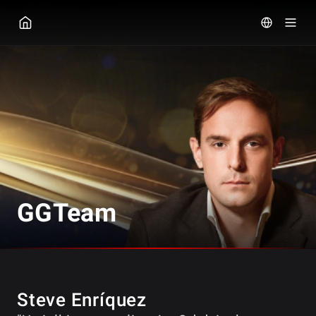
GGPOKER
GGTeam
Steve Enríquez