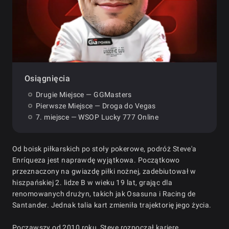
Osiągnięcia
Drugie Miejsce — GGMasters
Pierwsze Miejsce — Droga do Vegas
7. miejsce — WSOP Lucky 777 Online
Od boisk piłkarskich po stoły pokerowe, podróż Steve'a
Enríqueza jest naprawdę wyjątkowa. Początkowo
przeznaczony na gwiazdę piłki nożnej, zadebiutował w
hiszpańskiej 2. lidze B w wieku 19 lat, grając dla
renomowanych drużyn, takich jak Osasuna i Racing de
Santander. Jednak talia kart zmieniła trajektorię jego życia.
Począwszy od 2010 roku, Steve rozpoczął karierę