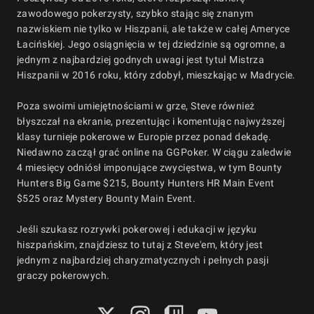
zawodowego pokerzysty, szybko stając się znanym
nazwiskiem nie tylko w Hiszpanii, ale także w całej Ameryce
Łacińskiej. Jego osiągnięcia w tej dziedzinie są ogromne, a
jednym z najbardziej godnych uwagi jest tytuł Mistrza
Hiszpanii w 2016 roku, który zdobył, mieszkając w Madrycie.
Poza swoimi umiejętnościami w grze, Steve również
błyszczał na ekranie, prezentując i komentując najwyższej
klasy turnieje pokerowe w Europie przez ponad dekadę.
Niedawno zaczął grać online na GGPoker. W ciągu zaledwie
4 miesięcy odniósł imponujące zwycięstwa, w tym Bounty
Hunters Big Game $215, Bounty Hunters HR Main Event
$525 oraz Mystery Bounty Main Event.
Jeśli szukasz rozrywki pokerowej i edukacji w języku
hiszpańskim, znajdziesz to tutaj z Steve'em, który jest
jednym z najbardziej charyzmatycznych i pełnych pasji
graczy pokerowych.