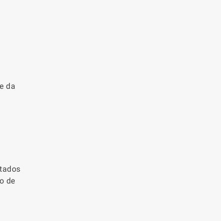
de da
ltados
o de