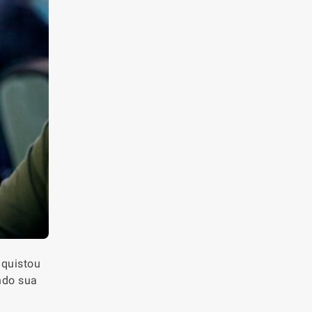
nquistou
ndo sua