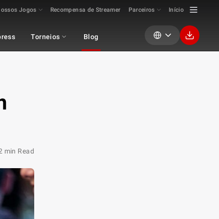
ossos Jogos
Recompensa de Streamer
Parceiros
Início
ress
Torneios
Blog
h
2 min Read