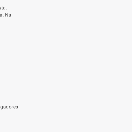
sta.
a. Na
ogadores