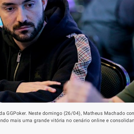
s da GGPoker. Neste domingo (26/04), Matheus Machado co
tindo mais uma grande vitória no cenário online e consolida