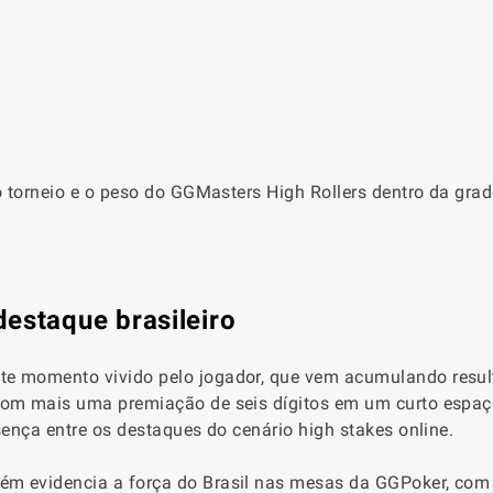
do torneio e o peso do GGMasters High Rollers dentro da gra
estaque brasileiro
nte momento vivido pelo jogador, que vem acumulando resu
 Com mais uma premiação de seis dígitos em um curto espaç
sença entre os destaques do cenário high stakes online.
ém evidencia a força do Brasil nas mesas da GGPoker, com