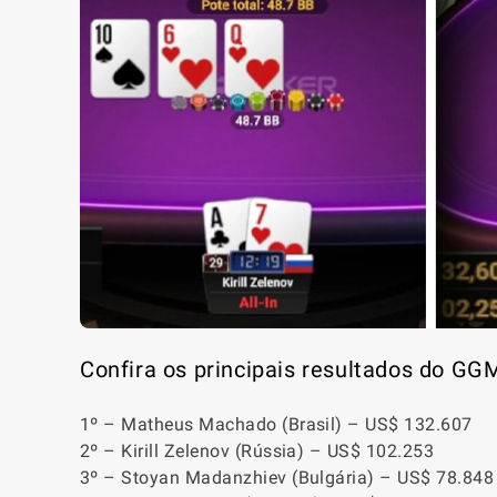
Confira os principais resultados do GGM
1º – Matheus Machado (Brasil) – US$ 132.607
2º – Kirill Zelenov (Rússia) – US$ 102.253
3º – Stoyan Madanzhiev (Bulgária) – US$ 78.848