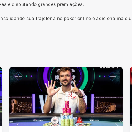
ivas e disputando grandes premiações.
solidando sua trajetória no poker online e adiciona mais 