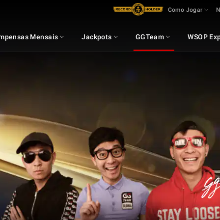
Como Jogar
N
mpensas Mensais
Jackpots
GGTeam
WSOP Exp