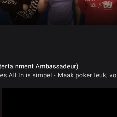
tertainment Ambassadeur)
s All In is simpel - Maak poker leuk, vo