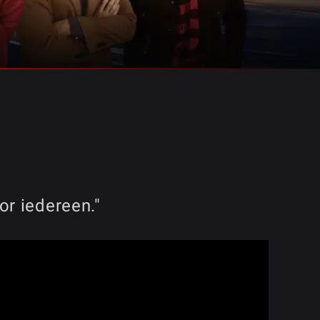
or iedereen."