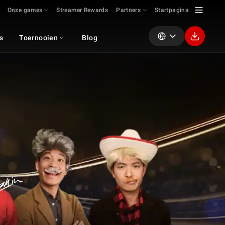
Onze games
Streamer Rewards
Partners
Startpagina
s
Toernooien
Blog