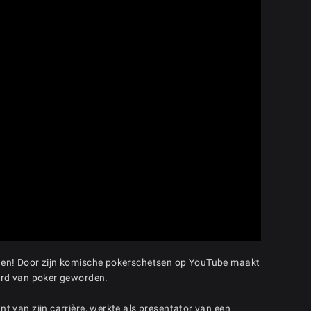
olgen! Door zijn komische pokerschetsen op YouTube maakt
lord van poker geworden.
nt van zijn carrière, werkte als presentator van een