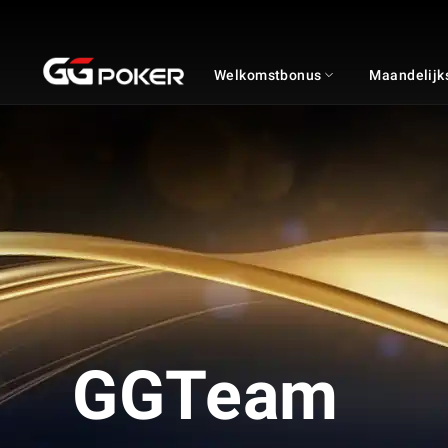
GGPOKER
Welkomstbonus
Maandelijk
GGTeam