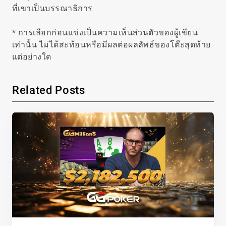
ที่เขาเป็นบรรณาธิการ
* การเลือกก่อนแข่งเป็นความเห็นส่วนตัวของผู้เขียน
เท่านั้น ไม่ได้สะท้อนหรือมีผลต่อผลลัพธ์ของโต๊ะสุดท้าย
แต่อย่างใด
Related Posts