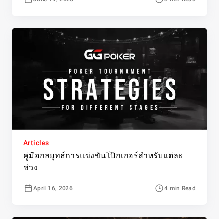
Articles
คู่มือกลยุทธ์การแข่งขันโป๊กเกอร์สำหรับแต่ละ
ช่วง
April 16, 2026
4 min Read