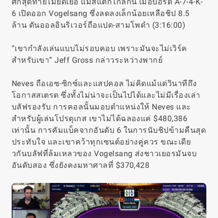
ศึกสุดท้ายไม่ยืดเยื้อ แม้สแต็กใกล้กัน เมื่อบอร์ด A-7-4-K-
6 เปิดออก Vogelsang ซึ่งลดลงเล็กน้อยเหลือชิป 8.5
ล้าน ดันออลอินริเวอร์ถือแปด-สามโพดำ (
3:16:00
)
“เขากำลังเล่นแบบไม่รอบคอบ เพราะมันจะไม่เวิร์ค
สำหรับเขา” Jeff Gross กล่าวระหว่างพากย์
Neves ถือเอซ-ซิกซ์และแสปคอล ไม่คิดแม้แต่วินาทีถึง
โอกาสสเตรต ซึ่งทั้งไม่น่าจะเป็นไปได้และไม่มีเรื่องเล่า
บลัฟรองรับ การคอลนั้นมอบตำแหน่งให้ Neves และ
สำหรับผู้เล่นโปรตุเกส เขาไม่ได้ฉลองแค่ $480,386
เท่านั้น การคัมแบ็คจากอันดับ 6 ในการนับชิปข้ามคืนสุด
ประทับใจ และเขาคว้าทุกเซนต์อย่างคู่ควร ขณะเดีย
วกันบลัฟที่ล้มเหลวของ Vogelsang ส่งชาวเยอรมันจบ
อันดับสอง ซึ่งยังคงมหาศาลที่ $370,428