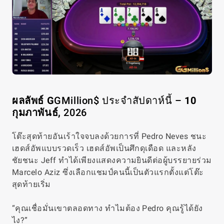
ผลลัพธ์ G
GMillion$ ประจำสัปดาห์นี้ –
10
กุมภาพันธ์
,
2026
โต๊ะสุดท้ายอันเร้าใจจบลงด้วยการที่ Pedro Neves ชนะ
เฮดส์อัพแบบรวดเร็ว เฮดส์อัพเป็นศึกดุเดือด และหลัง
ชัยชนะ Jeff ทำได้เพียงแสดงความยินดีต่อผู้บรรยายร่วม
Marcelo Aziz ซึ่งเลือกแชมป์คนนี้เป็นตัวแรกตั้งแต่โต๊ะ
สุดท้ายเริ่ม
“คุณเชื่อมั่นเขาตลอดทาง ทำไมต้อง Pedro คุณรู้ได้ยัง
ไง?”