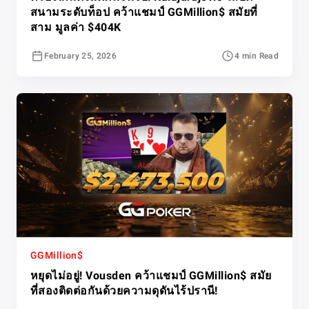
สนามระดับท็อป คว้าแชมป์ GGMillion$ สมัยที่
สาม มูลค่า $404K
February 25, 2026
4 min Read
GGMillion$
หยุดไม่อยู่! Vousden คว้าแชมป์ GGMillion$ สมัย
ที่สองติดต่อกันด้วยความดุดันไร้ปรานี!