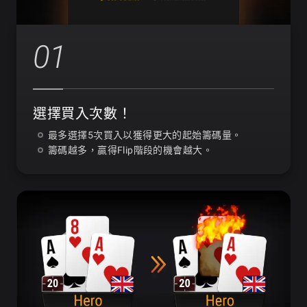
01
選擇買入次數！
最多選擇5次買入以獲得更大的起始籌碼量。
籌碼越多，贏得Flip階段的機會越大。