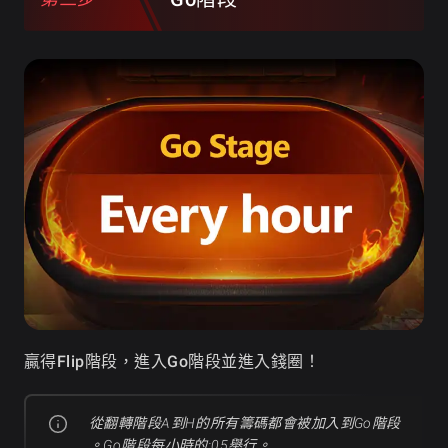
贏得Flip階段，進入Go階段並進入錢圈！
從翻轉階段A到H的所有籌碼都會被加入到Go階段
。Go階段每小時的:05舉行。