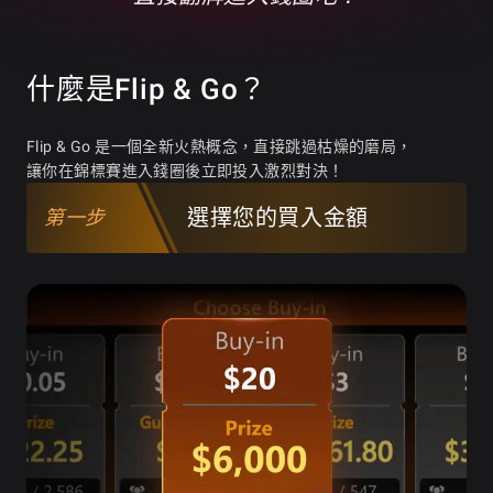
什麼是Flip & Go？
Flip & Go 是一個全新火熱概念，直接跳過枯燥的磨局，
讓你在錦標賽進入錢圈後立即投入激烈對決！
選擇您的買入金額
第一步