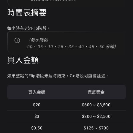
時間表摘要
每小時有8次Flip階段。
（每小時的
:00、:05、:10、:25、:35、:40、:45、:50 分鐘）
買入金額
如果整點的Flip階段未及時結束，Go階段可能會延遲。
買入金額
保底獎金
$20
$600 ~ $3,500
$3
$300 ~ $2,500
$0.50
$125 ~ $700