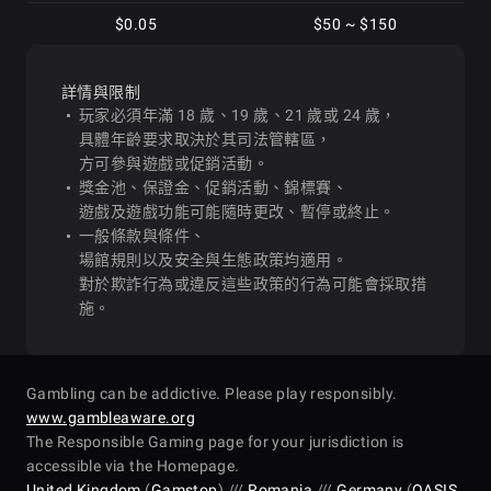
$0.05
$50 ~ $150
詳情與限制
玩家必須年滿 18 歲、19 歲、21 歲或 24 歲，
具體年齡要求取決於其司法管轄區，
方可參與遊戲或促銷活動。
獎金池、保證金、促銷活動、錦標賽、
遊戲及遊戲功能可能隨時更改、暫停或終止。
一般條款與條件、
場館規則以及安全與生態政策均適用。
對於欺詐行為或違反這些政策的行為可能會採取措
施。
Gambling can be addictive. Please play responsibly.
www.gambleaware.org
The Responsible Gaming page for your jurisdiction is
accessible via the Homepage.
United Kingdom
(
Gamstop
) ///
Romania
///
Germany
(
OASIS