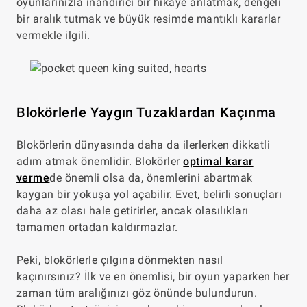
oyunlarınızla inandırıcı bir hikaye anlatmak, dengeli
bir aralık tutmak ve büyük resimde mantıklı kararlar
vermekle ilgili.
Blokörlerle Yaygın Tuzaklardan Kaçınma
Blokörlerin dünyasında daha da ilerlerken dikkatli
adım atmak önemlidir. Blokörler
optimal karar
verme
de önemli olsa da, önemlerini abartmak
kaygan bir yokuşa yol açabilir. Evet, belirli sonuçları
daha az olası hale getirirler, ancak olasılıkları
tamamen ortadan kaldırmazlar.
Peki, blokörlerle çılgına dönmekten nasıl
kaçınırsınız? İlk ve en önemlisi, bir oyun yaparken her
zaman tüm aralığınızı göz önünde bulundurun.