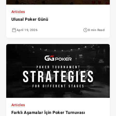
Articles
Ulusal Poker Günü
April 19, 2026
8 min Read
Articles
Farklı Aşamalar İçin Poker Turnuvası