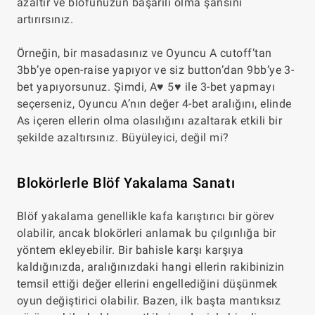
azaltır ve blöfünüzün başarılı olma şansını
artırırsınız.
Örneğin, bir masadasınız ve Oyuncu A cutoff’tan
3bb’ye open-raise yapıyor ve siz button’dan 9bb’ye 3-
bet yapıyorsunuz. Şimdi, A♥ 5♥ ile 3-bet yapmayı
seçerseniz, Oyuncu A’nın değer 4-bet aralığını, elinde
As içeren ellerin olma olasılığını azaltarak etkili bir
şekilde azaltırsınız. Büyüleyici, değil mi?
Blokörlerle Blöf Yakalama Sanatı
Blöf yakalama genellikle kafa karıştırıcı bir görev
olabilir, ancak blokörleri anlamak bu çılgınlığa bir
yöntem ekleyebilir. Bir bahisle karşı karşıya
kaldığınızda, aralığınızdaki hangi ellerin rakibinizin
temsil ettiği değer ellerini engellediğini düşünmek
oyun değiştirici olabilir. Bazen, ilk başta mantıksız