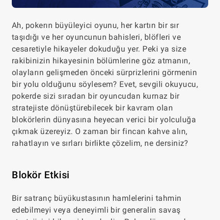
Ah, pokerın büyüleyici oyunu, her kartın bir sır
taşıdığı ve her oyuncunun bahisleri, blöfleri ve
cesaretiyle hikayeler dokuduğu yer. Peki ya size
rakibinizin hikayesinin bölümlerine göz atmanın,
olayların gelişmeden önceki sürprizlerini görmenin
bir yolu olduğunu söylesem? Evet, sevgili okuyucu,
pokerde sizi sıradan bir oyuncudan kurnaz bir
stratejiste dönüştürebilecek bir kavram olan
blokörlerin dünyasına heyecan verici bir yolculuğa
çıkmak üzereyiz. O zaman bir fincan kahve alın,
rahatlayın ve sırları birlikte çözelim, ne dersiniz?
Blokör Etkisi
Bir satranç büyükustasının hamlelerini tahmin
edebilmeyi veya deneyimli bir generalin savaş