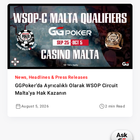
News, Headlines & Press Releases
GGPoker’da Ayrıcalıklı Olarak WSOP Circuit
Malta’ya Hak Kazanın
August 5, 2026
2 min Read