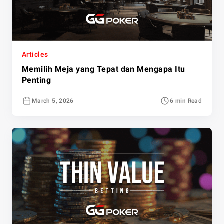
Articles
Memilih Meja yang Tepat dan Mengapa Itu
Penting
March 5, 2026
6 min Read