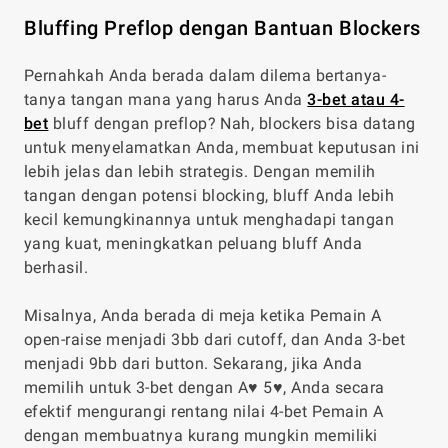
Bluffing Preflop dengan Bantuan Blockers
Pernahkah Anda berada dalam dilema bertanya-
tanya tangan mana yang harus Anda
3-bet atau 4-
bet
bluff dengan preflop? Nah, blockers bisa datang
untuk menyelamatkan Anda, membuat keputusan ini
lebih jelas dan lebih strategis. Dengan memilih
tangan dengan potensi blocking, bluff Anda lebih
kecil kemungkinannya untuk menghadapi tangan
yang kuat, meningkatkan peluang bluff Anda
berhasil.
Misalnya, Anda berada di meja ketika Pemain A
open-raise menjadi 3bb dari cutoff, dan Anda 3-bet
menjadi 9bb dari button. Sekarang, jika Anda
memilih untuk 3-bet dengan A♥ 5♥, Anda secara
efektif mengurangi rentang nilai 4-bet Pemain A
dengan membuatnya kurang mungkin memiliki