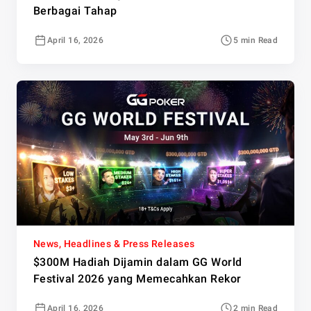
Berbagai Tahap
April 16, 2026
5 min Read
News, Headlines & Press Releases
$300M Hadiah Dijamin dalam GG World
Festival 2026 yang Memecahkan Rekor
April 16, 2026
2 min Read