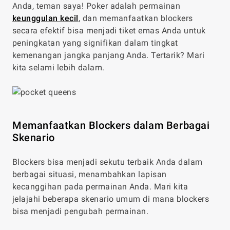
Anda, teman saya! Poker adalah permainan
keunggulan kecil
, dan memanfaatkan blockers
secara efektif bisa menjadi tiket emas Anda untuk
peningkatan yang signifikan dalam tingkat
kemenangan jangka panjang Anda. Tertarik? Mari
kita selami lebih dalam.
Memanfaatkan Blockers dalam Berbagai
Skenario
Blockers bisa menjadi sekutu terbaik Anda dalam
berbagai situasi, menambahkan lapisan
kecanggihan pada permainan Anda. Mari kita
jelajahi beberapa skenario umum di mana blockers
bisa menjadi pengubah permainan.