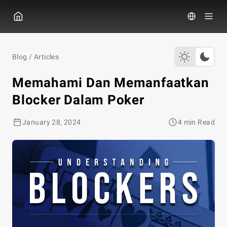
GGPOKER
Blog
/
Articles
Memahami Dan Memanfaatkan
Blocker Dalam Poker
January 28, 2024
4 min Read