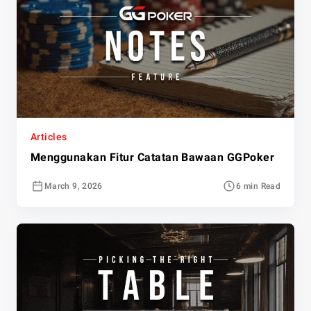
Articles
Menggunakan Fitur Catatan Bawaan GGPoker
March 9, 2026
6 min Read