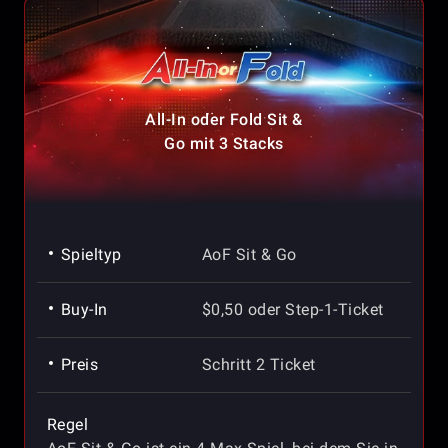
All-In oder Fold Sit &
Go mit 3 Stacks
Spieltyp
AoF Sit & Go
Buy-In
$0,50 oder Step-1-Ticket
Preis
Schritt 2 Ticket
Regel