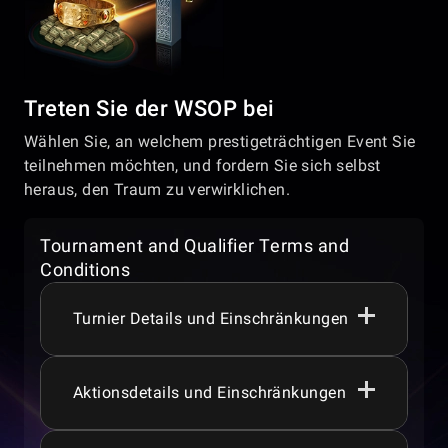
Treten Sie der WSOP bei
Wählen Sie, an welchem prestigeträchtigen Event Sie
teilnehmen möchten, und fordern Sie sich selbst
heraus, den Traum zu verwirklichen.
Tournament and Qualifier Terms and
Conditions
Turnier Details und Einschränkungen
Aktionsdetails und Einschränkungen
Spieler müssen mindestens 18+ Jahre alt
sein, um an den Spielen oder Aktionen
teilzunehmen.