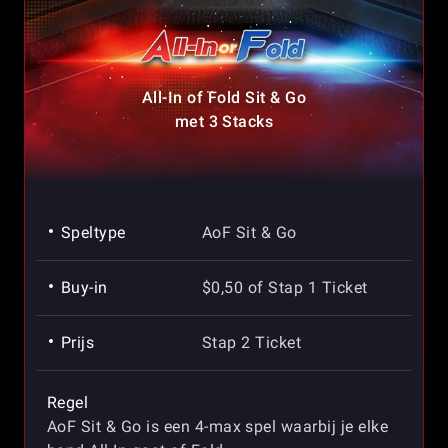
All-In of Fold Sit & Go
met 3 Stacks
Speltype
AoF Sit & Go
Buy-in
$0,50 of Stap 1 Ticket
Prijs
Stap 2 Ticket
Regel
AoF Sit & Go is een 4-max spel waarbij je elke