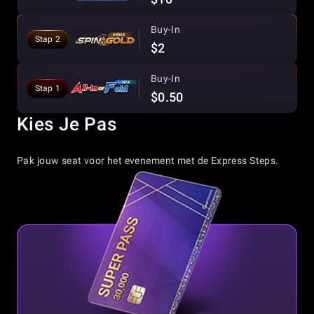
Buy-In
Stap 2
$2
Buy-In
Stap 1
$0.50
Kies Je Pas
Pak jouw seat voor het evenement met de Express Steps.