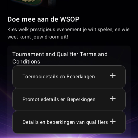
Doe mee aan de WSOP
Kies welk prestigieus evenement je wilt spelen, en wie
weet komt jouw droom uit!
Tournament and Qualifier Terms and
Conditions
Toernooidetails en Beperkingen
Promotiedetails en Beperkingen
Spelers moeten 18+, 19+, 21+ of 24+ jaar
oud zijn, afhankelijk van hun rechtsgebied,
om deel te nemen aan de spellen of
promoties.
Details en beperkingen van qualifiers
WSOP Express draait dagelijks van
Prijzengelden, garanties, promoties,
00:00:00 tot 23:59:59 (UTC -8).
toernooien, spellen en spelkenmerken
Als een hand begint vóór 00:00 (UTC-8)