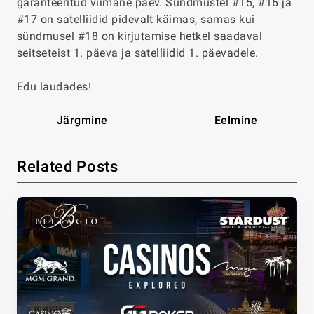
garanteeritud viimane päev. Sündmustel #15, #16 ja
#17 on satelliidid pidevalt käimas, samas kui
sündmusel #18 on kirjutamise hetkel saadaval
seitseteist 1. päeva ja satelliidid 1. päevadele.
Edu laudades!
Järgmine
Eelmine
Related Posts