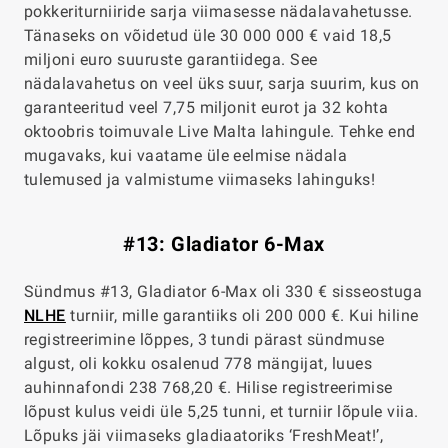
pokkeriturniiride sarja viimasesse nädalavahetusse.
Tänaseks on võidetud üle 30 000 000 € vaid 18,5
miljoni euro suuruste garantiidega. See
nädalavahetus on veel üks suur, sarja suurim, kus on
garanteeritud veel 7,75 miljonit eurot ja 32 kohta
oktoobris toimuvale Live Malta lahingule. Tehke end
mugavaks, kui vaatame üle eelmise nädala
tulemused ja valmistume viimaseks lahinguks!
#13: Gladiator 6-Max
Sündmus #13, Gladiator 6-Max oli 330 € sisseostuga
NLHE
turniir, mille garantiiks oli 200 000 €. Kui hiline
registreerimine lõppes, 3 tundi pärast sündmuse
algust, oli kokku osalenud 778 mängijat, luues
auhinnafondi 238 768,20 €. Hilise registreerimise
lõpust kulus veidi üle 5,25 tunni, et turniir lõpule viia.
Lõpuks jäi viimaseks gladiaatoriks ‘FreshMeat!’,