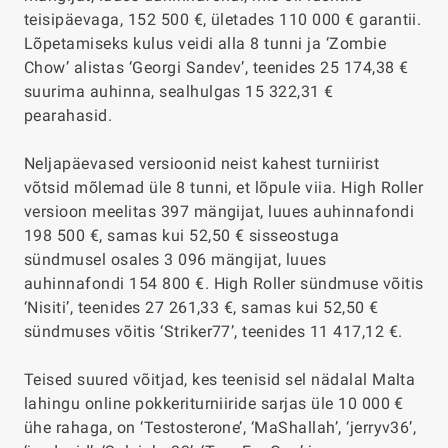
teisipäevaga, 152 500 €, ületades 110 000 € garantii.
Lõpetamiseks kulus veidi alla 8 tunni ja ‘Zombie
Chow’ alistas ‘Georgi Sandev’, teenides 25 174,38 €
suurima auhinna, sealhulgas 15 322,31 €
pearahasid.
Neljapäevased versioonid neist kahest turniirist
võtsid mõlemad üle 8 tunni, et lõpule viia. High Roller
versioon meelitas 397 mängijat, luues auhinnafondi
198 500 €, samas kui 52,50 € sisseostuga
sündmusel osales 3 096 mängijat, luues
auhinnafondi 154 800 €. High Roller sündmuse võitis
‘Nisiti’, teenides 27 261,33 €, samas kui 52,50 €
sündmuses võitis ‘Striker77’, teenides 11 417,12 €.
Teised suured võitjad, kes teenisid sel nädalal Malta
lahingu online pokkeriturniiride sarjas üle 10 000 €
ühe rahaga, on ‘Testosterone’, ‘MaShallah’, ‘jerryv36’,