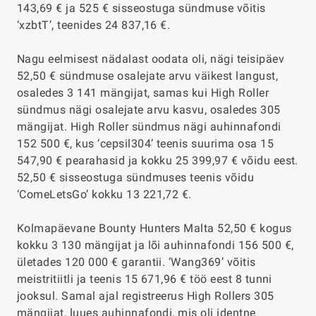
143,69 € ja 525 € sisseostuga sündmuse võitis
‘xzbtT’, teenides 24 837,16 €.
Nagu eelmisest nädalast oodata oli, nägi teisipäev
52,50 € sündmuse osalejate arvu väikest langust,
osaledes 3 141 mängijat, samas kui High Roller
sündmus nägi osalejate arvu kasvu, osaledes 305
mängijat. High Roller sündmus nägi auhinnafondi
152 500 €, kus ‘cepsil304’ teenis suurima osa 15
547,90 € pearahasid ja kokku 25 399,97 € võidu eest.
52,50 € sisseostuga sündmuses teenis võidu
‘ComeLetsGo’ kokku 13 221,72 €.
Kolmapäevane Bounty Hunters Malta 52,50 € kogus
kokku 3 130 mängijat ja lõi auhinnafondi 156 500 €,
ületades 120 000 € garantii. ‘Wang369’ võitis
meistritiitli ja teenis 15 671,96 € töö eest 8 tunni
jooksul. Samal ajal registreerus High Rollers 305
mängijat, luues auhinnafondi, mis oli identne