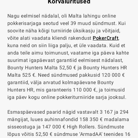
Kõrvalüritused
Nagu eelmisel nädalal, oli Malta lahingu online
pokkerisarjaga seotud veel 39 muud sündmust. Kui
soovite näha kõigi turniiride üksikasju ja võitjaid,
võite alati vaadata kliendi rakendust
PokerCraft
,
kuna neid on siin liiga palju, et üle vaadata. Kuid et
anda teile aimu toimunust, vaatame iga päeva kahte
suurimat igapäevast garantiid eelmisest nädalast,
Bounty Hunters Malta 52,50 € ja Bounty Hunters HR
Malta 525 €. Need sündmused pakkusid 120 000 €
garantiid, välja arvatud kolmapäevane Bounty
Hunters HR, mis garanteeris 110 000 €, ja toimusid
iga päev kogu online pokkeriturniiride sarja jooksul.
Esmaspäevased paarid nägid vastavalt 3 167 ja 294
mängijat, luues auhinnafondid 158 350 € madalama
sisseostuga ja 147 000 € High Rollers. Sündmuste
lõpus võitis 52,50 € sündmuse ‘ArmadAA’ teenides 16