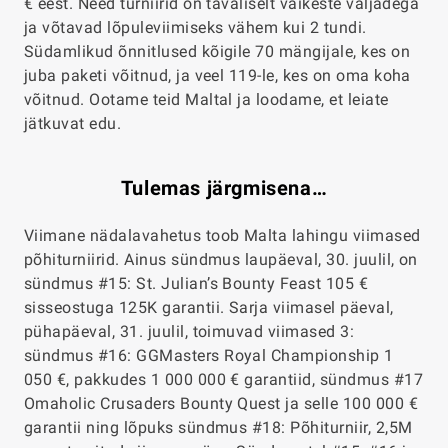
€ eest. Need turniirid on tavaliselt väikeste väljadega
ja võtavad lõpuleviimiseks vähem kui 2 tundi.
Südamlikud õnnitlused kõigile 70 mängijale, kes on
juba paketi võitnud, ja veel 119-le, kes on oma koha
võitnud. Ootame teid Maltal ja loodame, et leiate
jätkuvat edu.
Tulemas järgmisena…
Viimane nädalavahetus toob Malta lahingu viimased
põhiturniirid. Ainus sündmus laupäeval, 30. juulil, on
sündmus #15: St. Julian’s Bounty Feast 105 €
sisseostuga 125K garantii. Sarja viimasel päeval,
pühapäeval, 31. juulil, toimuvad viimased 3:
sündmus #16: GGMasters Royal Championship 1
050 €, pakkudes 1 000 000 € garantiid, sündmus #17
Omaholic Crusaders Bounty Quest ja selle 100 000 €
garantii ning lõpuks sündmus #18: Põhiturniir, 2,5M