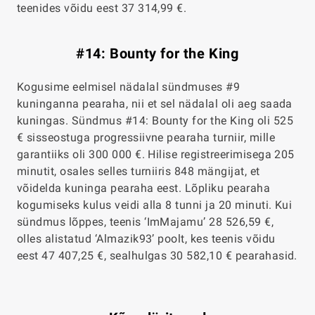
teenides võidu eest 37 314,99 €.
#14: Bounty for the King
Kogusime eelmisel nädalal sündmuses #9
kuninganna pearaha, nii et sel nädalal oli aeg saada
kuningas. Sündmus #14: Bounty for the King oli 525
€ sisseostuga progressiivne pearaha turniir, mille
garantiiks oli 300 000 €. Hilise registreerimisega 205
minutit, osales selles turniiris 848 mängijat, et
võidelda kuninga pearaha eest. Lõpliku pearaha
kogumiseks kulus veidi alla 8 tunni ja 20 minuti. Kui
sündmus lõppes, teenis ‘ImMajamu’ 28 526,59 €,
olles alistatud ‘Almazik93’ poolt, kes teenis võidu
eest 47 407,25 €, sealhulgas 30 582,10 € pearahasid.