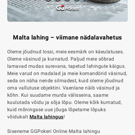
Malta lahing – viimane nädalavahetus
Oleme jõudnud lossi, meie eesmärk on käeulatuses.
Oleme väsinud ja kurnatud. Paljud meie sõbrad
lamavad mudas surevana, tapetud lahingute käigus.
Meie varud on madalad ja meie komandörid väsinud,
seda on näha nende silmadest, kuid oleme jõudnud
oma vallutuse objektini. Vaenlane näib väsinud ja
kõhn. Kui suudame murda välisseina, saame
kuulutada võidu ja sõja lõpu. Oleme kõik kurnatud,
kuid mõningase uue jõuga lõpetame lõpuks
võidukalt
Malta lahingus
!
Siseneme GGPokeri Online Malta lahingu