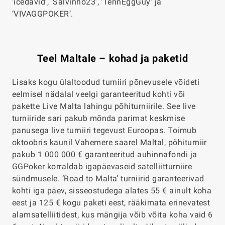
‘icedavid’, ‘Salvinho23’, ‘TennEggGuy’ ja
‘VIVAGGPOKER’.
Teel Maltale – kohad ja paketid
Lisaks kogu ülaltoodud turniiri põnevusele võideti
eelmisel nädalal veelgi garanteeritud kohti või
pakette Live Malta lahingu põhiturniirile. See live
turniiride sari pakub mõnda parimat keskmise
panusega live turniiri tegevust Euroopas. Toimub
oktoobris kaunil Vahemere saarel Maltal, põhiturniir
pakub 1 000 000 € garanteeritud auhinnafondi ja
GGPoker korraldab igapäevaseid satelliitturniire
sündmusele. ‘Road to Malta’ turniirid garanteerivad
kohti iga päev, sisseostudega alates 55 € ainult koha
eest ja 125 € kogu paketi eest, rääkimata erinevatest
alamsatelliitidest, kus mängija võib võita koha vaid 6