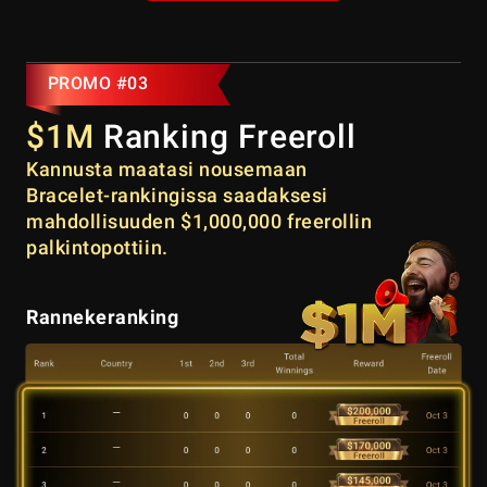
Yhdysvallat
PROMO #03
$1M
Ranking Freeroll
Kannusta maatasi nousemaan
Bracelet-rankingissa saadaksesi
mahdollisuuden $1,000,000 freerollin
palkintopottiin.
Rannekeranking