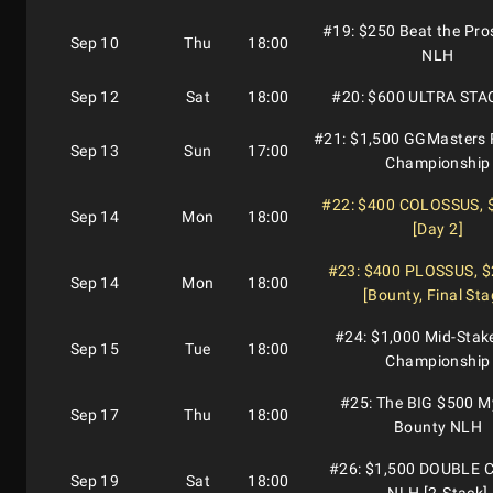
#19: $250 Beat the Pro
Sep 10
Thu
18:00
NLH
Sep 12
Sat
18:00
#20: $600 ULTRA ST
#21: $1,500 GGMasters 
Sep 13
Sun
17:00
Championship
#22: $400 COLOSSUS,
Sep 14
Mon
18:00
[Day 2]
#23: $400 PLOSSUS, 
Sep 14
Mon
18:00
[Bounty, Final Sta
#24: $1,000 Mid-Sta
Sep 15
Tue
18:00
Championship
#25: The BIG $500 M
Sep 17
Thu
18:00
Bounty NLH
#26: $1,500 DOUBLE
Sep 19
Sat
18:00