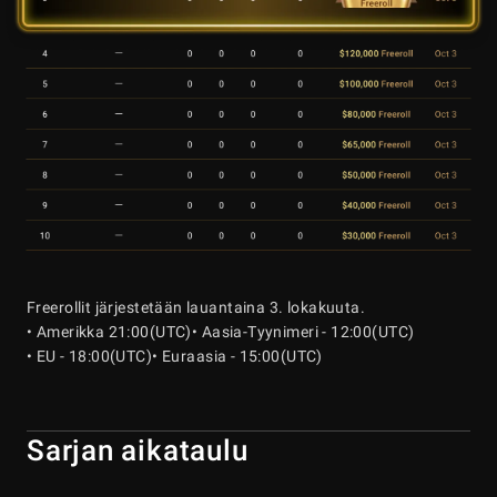
Freerollit järjestetään lauantaina 3. lokakuuta.
• Amerikka 21:00(UTC)
• Aasia-Tyynimeri - 12:00(UTC)
• EU - 18:00(UTC)
• Euraasia - 15:00(UTC)
Sarjan aikataulu