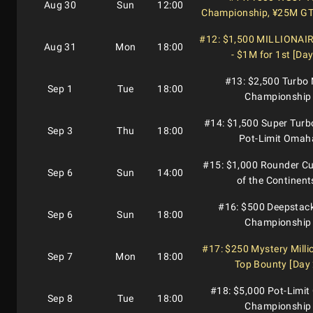
Aug 30
Sun
12:00
Championship, ¥25M GT
#12: $1,500 MILLIONA
Aug 31
Mon
18:00
- $1M for 1st [Day
#13: $2,500 Turbo
Sep 1
Tue
18:00
Championship
#14: $1,500 Super Turb
Sep 3
Thu
18:00
Pot-Limit Omah
#15: $1,000 Rounder Cu
Sep 6
Sun
14:00
of the Continent
#16: $500 Deepstac
Sep 6
Sun
18:00
Championship
#17: $250 Mystery Milli
Sep 7
Mon
18:00
Top Bounty [Day 
#18: $5,000 Pot-Limi
Sep 8
Tue
18:00
Championship