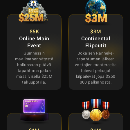
$5K
$3M
Online Main
Continental
Event
Flipoutit
Guinnessin
Jokaisen Ranneke-
maailmanennätystä
tapahtuman jälkeen
hallussaan pitävä
voittajien mantereelta
tapahtuma palaa
tulevat pelaajat
massiivisella $25M
kilpailevat jopa $250
takuupotilla.
000 palkinnosta.