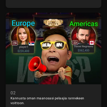
02
Kannusta oman maanosasi pelaajia rannekeen
voittoon.