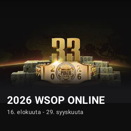
GGPOKER
2026 WSOP ONLINE
16. elokuuta - 29. syyskuuta