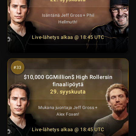
Isäntänä Jeff Gross + Phil
Hellmuth!
Live-lähetys alkaa @ 18:45 UTC
$10,000 GGMillion$ High Rollersin
finaalipöytä
29. syyskuuta
Mukana juontaja Jeff Gross +
Alex Foxen!
Live-lähetys alkaa @ 18:45 UTC