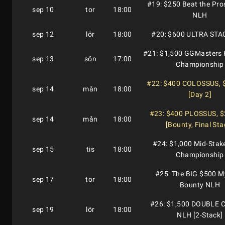
#19: $250 Beat the Pro
sep 10
tor
18:00
NLH
sep 12
lör
18:00
#20: $600 ULTRA ST
#21: $1,500 GGMasters 
sep 13
sön
17:00
Championship
#22: $400 COLOSSUS,
sep 14
mån
18:00
[Day 2]
#23: $400 PLOSSUS, 
sep 14
mån
18:00
[Bounty, Final Sta
#24: $1,000 Mid-Sta
sep 15
tis
18:00
Championship
#25: The BIG $500 M
sep 17
tor
18:00
Bounty NLH
#26: $1,500 DOUBLE
sep 19
lör
18:00
NLH [2-Stack]