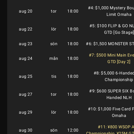
#4: $1,000 Mystery Bou
aug 20
tor
18:00
Limit Omaha
#5: $100 FLIP & GO N
aug 22
lör
18:00
GTD [Go Stage
aug 23
sön
18:00
#6: $1,500 MONSTER S
#7: $500 Mini Main Ev
aug 24
mån
18:00
GTD [Day 2]
#8: $5,000 6-Hande
aug 25
tis
18:00
Championship
#9: $600 SUPER SIX Bo
aug 27
tor
18:00
Handed NLH
#10: $1,000 Five Card 
aug 29
lör
18:00
Omaha
#11: ¥800 WSOP A
aug 30
sön
12:00
Championship, ¥25M GT