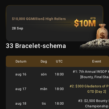
$10,000 GGMillion$ High Rollers
28 Sep
33 Bracelet-schema
Datum
Dag
UTC
Event
#1: 7th Annual WSOP K
aug 16
sön
18:00
[Bounty, Final Sta
#2: $300 Gladiators of 
aug 17
mån
18:00
GTD [Day 2]
#3: $2,500 Bounty
aug 18
tis
18:00
Championship