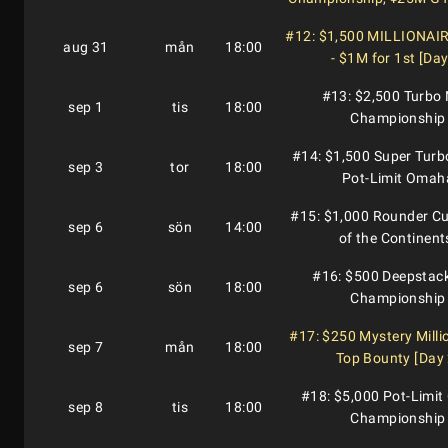
#12: $1,500 MILLIONA
aug 31
mån
18:00
- $1M for 1st [Day
#13: $2,500 Turbo
sep 1
tis
18:00
Championship
#14: $1,500 Super Turb
sep 3
tor
18:00
Pot-Limit Omah
#15: $1,000 Rounder Cu
sep 6
sön
14:00
of the Continent
#16: $500 Deepstac
sep 6
sön
18:00
Championship
#17: $250 Mystery Milli
sep 7
mån
18:00
Top Bounty [Day 
#18: $5,000 Pot-Limi
sep 8
tis
18:00
Championship