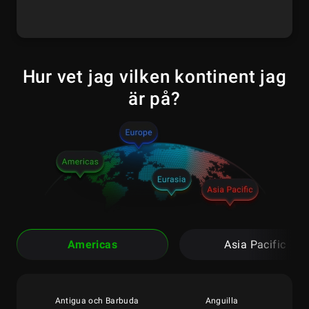
Hur vet jag vilken kontinent jag
är på?
Americas
Asia Pacific
Antigua och Barbuda
Anguilla
Am