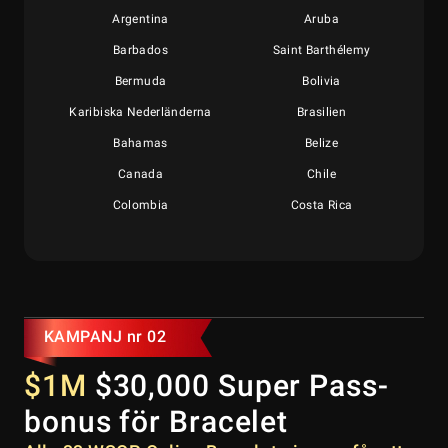
Argentina
Aruba
Barbados
Saint Barthélemy
Bermuda
Bolivia
Karibiska Nederländerna
Brasilien
Bahamas
Belize
Canada
Chile
Colombia
Costa Rica
Cuba
Dominica
Dominikanska republiken
Ecuador
Falklandsöarna
Grenada
Franska Guyana
Grönland
KAMPANJ nr 02
Guadeloupe
Guatemala
$1M
$30,000 Super Pass-
Guyana
Honduras
bonus för Bracelet
Haiti
Jamaica