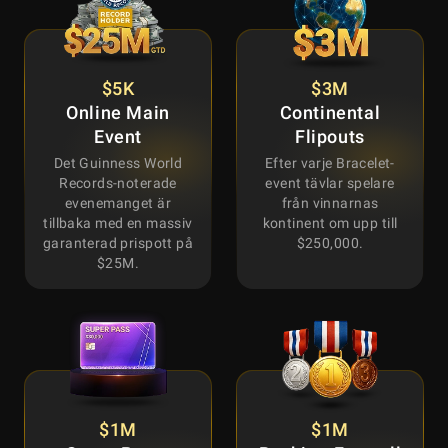
$5K
$3M
Online Main
Continental
Event
Flipouts
Det Guinness World
Efter varje Bracelet-
Records-noterade
event tävlar spelare
evenemanget är
från vinnarnas
tillbaka med en massiv
kontinent om upp till
garanterad prispott på
$250,000.
$25M.
$1M
$1M