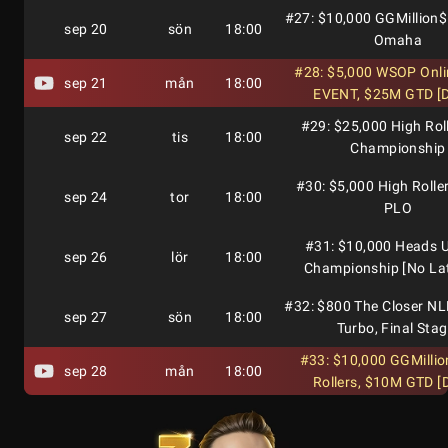
#27: $10,000 GGMillion$
sep 20
sön
18:00
Omaha
#28: $5,000 WSOP Onl
sep 21
mån
18:00
EVENT, $25M GTD [D
#29: $25,000 High Rol
sep 22
tis
18:00
Championship
#30: $5,000 High Rolle
sep 24
tor
18:00
PLO
#31: $10,000 Heads 
sep 26
lör
18:00
Championship [No La
#32: $800 The Closer NL
sep 27
sön
18:00
Turbo, Final Stag
#33: $10,000 GGMillio
sep 28
mån
18:00
Rollers, $10M GTD [