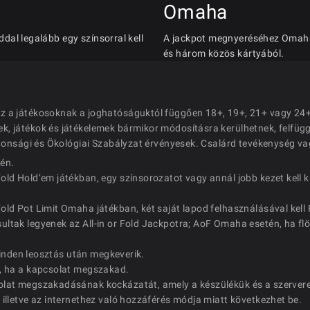
Omaha
al legalább egy színsorral kell
A jackpot megnyeréséhez Omaháb
és három közös kártyából.
 a játékosoknak a joghatóságuktól függően 18+, 19+, 21+ vagy 24+ 
k, játékok és játékelemek bármikor módosításra kerülhetnek, felfü
iztonsági és Ökológiai Szabályzat érvényesek. Csalárd tevékenység 
én.
ld Hold’em játékban, egy színsorozatot vagy annál jobb kezet kell k
ld Pot Limit Omaha játékban, két saját lapod felhasználásával kell R
tak legyenek az All-in or Fold Jackpotra; AoF Omaha esetén, ha flöss
 minden leosztás után megkeverik.
d, ha a kapcsolat megszakad.
olat megszakadásának kockázatát, amely a készülékük és a szerverek
illetve az internethez való hozzáférés módja miatt következhet be.