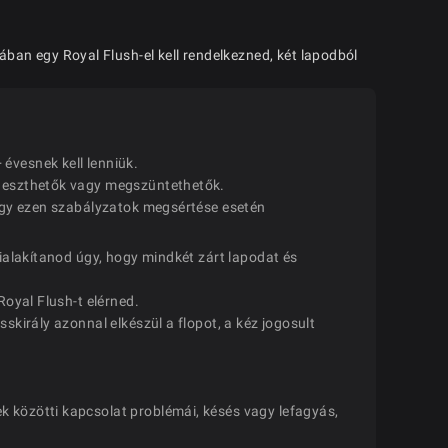
an egy Royal Flush-el kell rendelkezned, két lapodból
évesnek kell lenniük.
ggeszthetők vagy megszüntethetők.
vagy ezen szabályzatok megsértése esetén
ialakítanod úgy, hogy mindkét zárt lapodat és
oyal Flush-t elérned.
király azonnal elkészül a flopot, a kéz jogosult
 közötti kapcsolat problémái, késés vagy lefagyás,