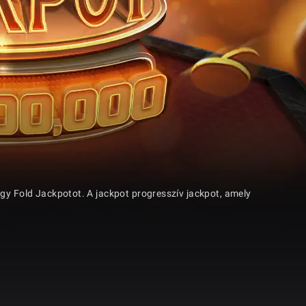
agy Fold Jackpotot. A jackpot progresszív jackpot, amely