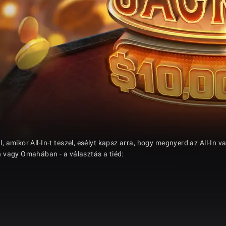
amikor All-In-t teszel, esélyt kapsz arra, hogy megnyerd az All-In v
 vagy Omahában - a választás a tiéd: