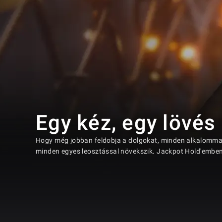
Egy kéz, egy lövés
Hogy még jobban feldobja a dolgokat, minden alkalommal, 
minden egyes leosztással növekszik. Jackpot Hold'emben