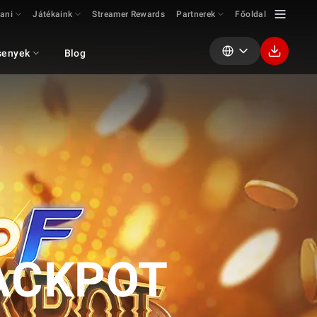
zani
Játékaink
Streamer Rewards
Partnerek
Főoldal
senyek
Blog
JACKPOT