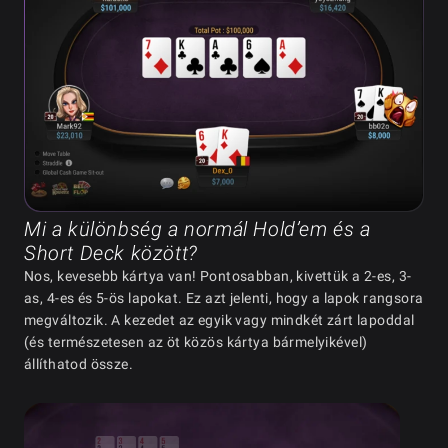
Mi a különbség a normál Hold’em és a
Short Deck között?
Nos, kevesebb kártya van! Pontosabban, kivettük a 2-es, 3-
as, 4-es és 5-ös lapokat. Ez azt jelenti, hogy a lapok rangsora
megváltozik. A kezedet az egyik vagy mindkét zárt lapoddal
(és természetesen az öt közös kártya bármelyikével)
állíthatod össze.