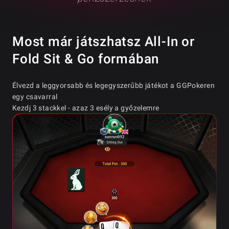
Most már játszhatsz All-In or
Fold Sit & Go formában
Élvezd a leggyorsabb és legegyszerűbb játékot a GGPokeren
egy csavarral
Kezdj 3 stackkel - azaz 3 esély a győzelemre