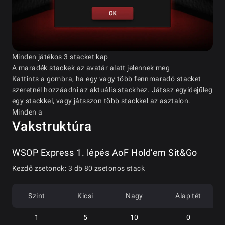
Minden játékos 3 stacket kap
A maradék stackek az avatár alatt jelennek meg
Kattints a gombra, ha egy vagy több fennmaradó stacket
szeretnél hozzáadni az aktuális stackhez. Játssz egyidejűleg
egy stackkel, vagy játsszon több stackkel az asztalon.
Minden a
Vakstruktúra
WSOP Express 1. lépés AoF Hold’em Sit&Go
Kezdő zsetonok: 3 db 80 zsetonos stack
Szint
Kicsi
Nagy
Alap tét
1
5
10
0