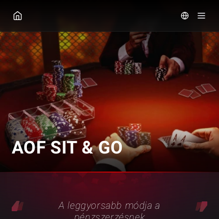
GGPOKER
AOF SIT & GO
A leggyorsabb módja a
pénzszerzésnek