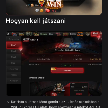
Hogyan kell játszani
Kattints a Játssz Most gombra az 1. lépés szekcióban a
WSOP Express fül alatt, hogy élvezhesd a játékot AoF Sit