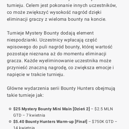
turnieju. Celem jest pokonanie innych uczestników,
co może zwiększyć wysokość nagród dzięki
eliminacji graczy z wieloma bounty na koncie.
Turnieje Mystery Bounty dodają element
niespodzianki. Uczestnicy wpłacają część
wpisowego do puli nagród bounty, której wartość
pozostaje nieznana aż do momentu eliminacji
gracza. Każde wyeliminowanie uczestnika może
przynieść znaczną nagrodę, co zwiększa emocje i
napięcie w trakcie turnieju.
Główne wydarzenia serii Bounty Hunters obejmują
takie turnieje jak:
$25 Mystery Bounty Mini Main [Dzień 2]
– $2.5 MLN
GTD – 7 kwietnia
$5.40 Bounty Hunters Warm-up [Finał]
– $750K GTD –
14 kwietnia