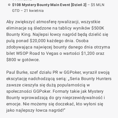
$108 Mystery Bounty Main Event [Dzień 2]
– $5 MLN
GTD – 21 kwietnia
Aby zwiększyć atmosferę rywalizacji, wszystkie
eliminacje są śledzone na tablicy wyników $500K
Bounty King. Najlepsi łowcy nagród będą dzielić się
pulą ponad $20,000 każdego dnia. Osoba
zdobywająca najwięcej bounty danego dnia otrzyma
bilet WSOP Road to Vegas o wartości $1,200 oraz
$800 w gotówce.
Paul Burke, szef działu PR w GGPoker, wyraził swoją
ekscytację nadchodzącą serią: „Seria Bounty Hunters
zawsze cieszyła się dużą popularnością w
społeczności GGPoker. Formaty takie jak Mystery
Bounty wprowadzają do gry nieprzewidywalność i
emocje. Nie możemy się doczekać, kto wyłoni się
jako najlepszy łowca nagród!”