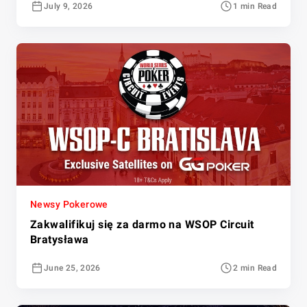
July 9, 2026
1 min Read
Newsy Pokerowe
Zakwalifikuj się za darmo na WSOP Circuit
Bratysława
June 25, 2026
2 min Read