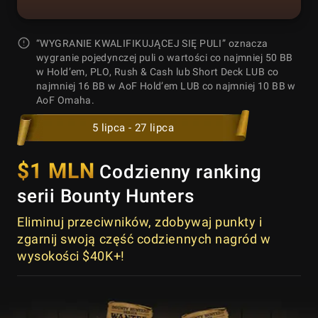
“WYGRANIE KWALIFIKUJĄCEJ SIĘ PULI” oznacza
wygranie pojedynczej puli o wartości co najmniej 50 BB
w Hold’em, PLO, Rush & Cash lub Short Deck LUB co
najmniej 16 BB w AoF Hold’em LUB co najmniej 10 BB w
AoF Omaha.
5 lipca - 27 lipca
$1 MLN
Codzienny ranking
serii Bounty Hunters
Eliminuj przeciwników, zdobywaj punkty i
zgarnij swoją część codziennych nagród w
wysokości $40K+!