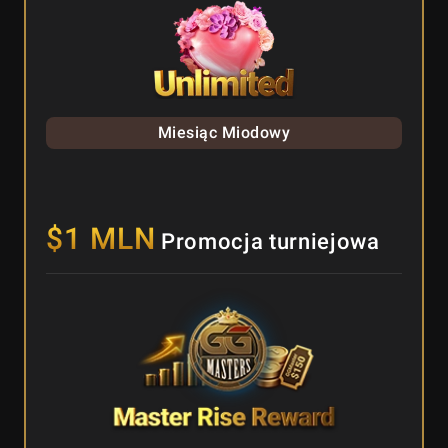
Miesiąc Miodowy
$1 MLN
Promocja turniejowa