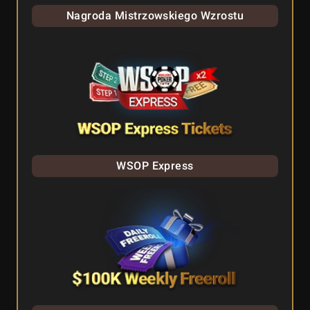
Nagroda Mistrzowskiego Wzrostu
WSOP Express