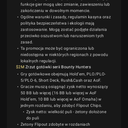
funkcje gier mogą ulec zmianie, zawieszeniu lub
zakończeniu w dowolnym momencie.
Ogólne warunki i zasady, regulamin kasyna oraz
polityka bezpieczeństwa i ekologii mają
zastosowanie. Mogą zostać podjęte działania
przeciwko oszustwom lub naruszeniom tych
zasad.
Ta promocja może być ograniczona lub
niedostępna w niektórych regionach z powodu
lokalnych regulacji.
$2M
Zrzut gotówki serii Bounty Hunters
Gry gotówkowe obejmują Hold’em, PLO/PLO-
5/PLO-6, Short Deck, Rush&Cash oraz AoF.
Gracze muszą osiągnąć zysk netto wynoszący
50 BB lub więcej (16 BB lub więcej w AoF
Hold’em, 10 BB lub więcej w AoF Omaha) w
jednym rozdaniu, aby zdobyć Flipout Chips.
Zysk netto: wielkość puli - żetony dołożone
do puli
Żetony Flipout zdobyte w rozdaniach