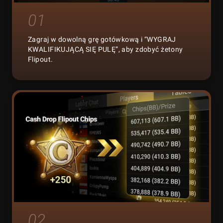
01
Zagraj w dowolną grę gotówkową i “WYGRAJ
KWALIFIKUJĄCĄ SIĘ PULĘ”, aby zdobyć żetony
Flipout.
02