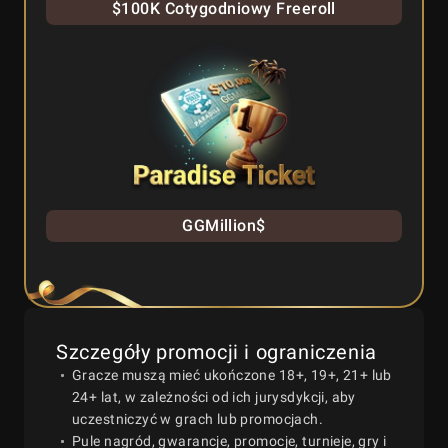
$100K Cotygodniowy Freeroll
GGMillion$
Szczegóły promocji i ograniczenia
Gracze muszą mieć ukończone 18+, 19+, 21+ lub
24+ lat, w zależności od ich jurysdykcji, aby
uczestniczyć w grach lub promocjach.
Pule nagród, gwarancje, promocje, turnieje, gry i