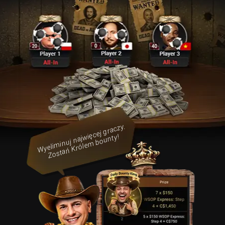
Wyeliminuj najwięcej graczy.
Zostań Królem bounty!