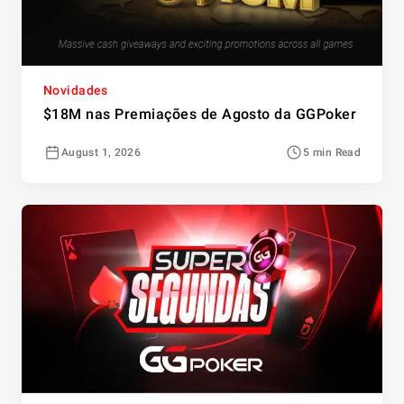
Novidades
$18M nas Premiações de Agosto da GGPoker
August 1, 2026
5 min Read