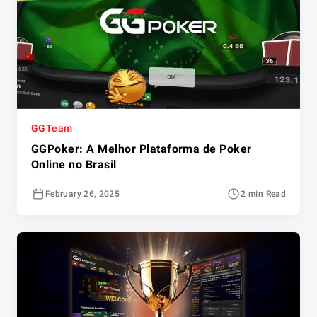
GGTeam
GGPoker: A Melhor Plataforma de Poker
Online no Brasil
February 26, 2025
2 min Read