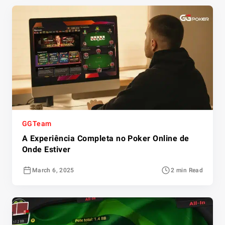
GGTeam
A Experiência Completa no Poker Online de
Onde Estiver
March 6, 2025
2 min Read