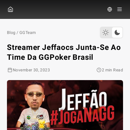
GGPOKER
Blog
/
GGTeam
Streamer Jeffaocs Junta-Se Ao
Time Da GGPoker Brasil
November 30, 2023
2 min Read