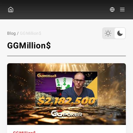
GG扑克
Blog
/
GGMillion$
GGMillion$