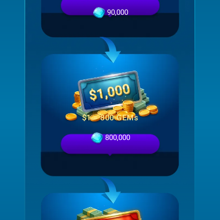
90,000
$1 = 800 GEMs
800,000