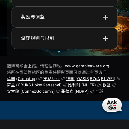
本活动在某些地区可能受限或无法参与。
之后共有七个进阶段位：虾 → 螃蟹 → 乌龟
奖池、保底、促销、锦标赛、
→ 章鱼 → 海豚 → 鲸鱼 → 鲨鱼。
游戏及功能可能随时变更、暂停或终止。
玩家必须在同一日历年内累积所需的潮汐点
奖励与调整
扑克
一般条款与条件、馆内规则，
数（“TP”）才能升级或维持其段位。
真钱扑克：玩家将以每产生 $1 抽水获得 100
以及安全与生态政策适用于所有参与者。
未达到段位保级要求的玩家将在次年初被降
TP 的速度获取潮汐点数。
运营方保留在发生欺诈、
级。
游戏规则与限制
虚拟筹码扑克：在虚拟筹码对局中，
滥用或违反适用政策的情况下采取措施的权
收益速率、段位要求、GEM
潮汐点数每年1月1日 00:00（UTC）
玩家不会获得 Tide Points。
利。
机制以及奖励结构可能随时变更，
重置为零。
赌场
本条款的英文版本优先于其他语言的译文。
恕不另行通知或可能提前通知。
玩家在符合条件的赌场游戏中，
运营方保留对宝石及其相关奖励的发放、
在赌场桌面游戏和真人赌场桌面游戏中，
根据投注额可获得潮汐点和GEM。
修改、使用或移除的所有权利。
赌博可能会上瘾。请理性游戏。
www.gambleaware.org
只有当投注结果（赢或输）
GEM为促销额度，
老虎机：平均每下注 $1 获得 4 个TP。
您所在司法管辖区的负责任博彩页面可以通过主页访问。
不在投注额的90%至100%之间时，
在依据适用规则成功兑换前不具备固定的货
桌面游戏：平均每下注3美元获得4点TP。
英国
(
Gamstop
) ///
罗马尼亚
///
德国
(
OASIS
BZgA
BUWEI
) ///
才能获得潮汐积分。
币价值。
视频扑克与高返还游戏：平均每下注满 $8
荷兰
(
CRUKS
LoketKansspel
) ///
比利时
(
NL
FR
) ///
欧盟
///
除非在下方的排除列表中列出，
运营方没有义务将GEM兑换为现金或提供等
可获得 9 TP。
安大略
(
ConnexGo
camh
) ///
菲律宾
(
NDRP
) ///
全球
否则所有赌场桌面游戏和真人赌场桌面游戏
TP 与宝石
值价值。
均适用于此规则。
如账户被关闭或选择永久自我排除，
潮汐点数（“TP”）与宝石（GEM）
以下游戏不适用于上述特别规则：Dragon
所有未兑换的宝石将作废。
是相互独立的奖励指标。
Fishing；Dragon Fishing II；Cai Shen
如果玩家参加了保底奖池锦标赛且出现叠池
潮汐积分仅用于“海洋奖励”
Fishing；Shade Dragons Fishing；Fishing
（即报名费总额未覆盖保底金额），
计划中的等级晋升与保级。
Yilufa；Dragon Master；Fishing Disco；
则为体现叠池金额，
© 2026 GGPoker all rights reserved.