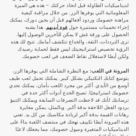
لديناميكيات الطاولة قبل اتخاذ حركتك – هذه هي الميزة
المعلوماتية التي يوفرها الزر. من خلال مراقبة كيفية
مراهنة خصومك وردود أفعالهم قبل أن يحين دورك، يمكنك
إجراء تخمينات مستنيرة حول
قوة أيديهم
. هذا يشبه
الحصول على ورقة غش لا يمكن للآخرين الوصول إليها.
ترى الترددات، الثقة، والخداع تتكشف أمامك. تتيح لك هذه
الرؤية تخصيص استراتيجيتك ليس فقط لحماية رصيدك
ولكن أيضًا لاستغلال نقاط الضعف في لعب خصومك.
المرونة في اللعب:
مع النظرة الشاملة التي يوفرها الزر،
يتوسع كتابك التكتيكي بشكل كبير. يمكنك تحمل لعب طيف
أوسع من الأيدي. أكثر من مجرد اللعب بأمان، يمكنك تحدي
خصومك استراتيجيًا. تصبح الخدع أدوات أكثر حدة في
ترسانتك لأنك قد لاحظت التصرفات السابقة ويمكنك التنبؤ
بردود الفعل اللاحقة بدقة أكبر. وبالمثل، يمكن معايرة
رهانات القيمة بدقة أكبر لزيادة مكاسبك من كل يد. تعني
هذه المرونة أيضًا تكييف نهجك في منتصف اللعبة بناءً على
الديناميكيات المتغيرة وميول خصومك، مما يجعلك لاعبًا