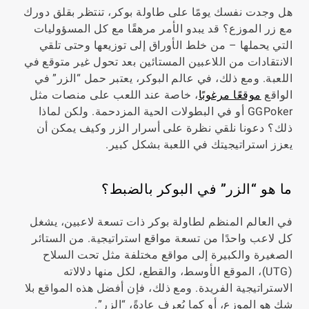
هل وجدت نفسك يومًا على طاولة بوكر، تنتظر بقلق دورك
مع زر الموزع؟ قد يبدو الأمر مرهقًا مع كل المسؤوليات
التي يحملها – من خلط الأوراق إلى توزيعها وحتى تلقي
الانتقادات من اللاعبين المستائين بعد تحول غير متوقع في
اللعبة. ومع ذلك، في عالم البوكر، يعتبر حمل “الزر” في
الواقع
موقعًا مرغوبًا
، خاصة عند اللعب على منصات مثل
GGPoker أو في البطولات الحية المزدحمة. ولكن لماذا
ذلك؟ دعونا نلقي نظرة على أسرار الزر وكيف يمكن أن
يعزز استراتيجيتك في اللعبة بشكل كبير.
ما هو “الزر” في البوكر بالضبط؟
في العالم المنظم لطاولة بوكر ذات تسعة لاعبين، يشغل
كل لاعب واحدًا من تسعة مواقع استراتيجية. من الستائر
الصغيرة والكبيرة إلى مواقع مختلفة مثل تحت السلاح
(UTG)، الموقع الأوسط، والقطع، لكل منها دلالاته
الاستراتيجية الفريدة. ومع ذلك، فإن أفضل هذه المواقع بلا
شك هو الموزع، أو كما يُعرف عادةً، “الزر”.