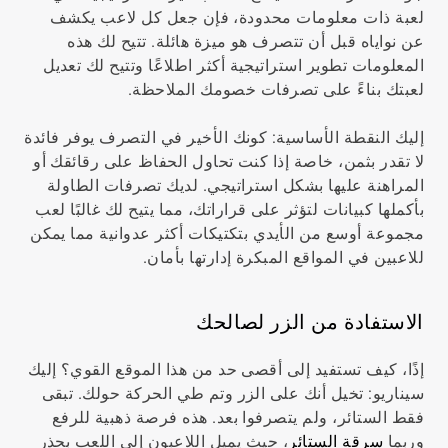
لعبة ذات معلومات محدودة، فإن جعل كل لاعب يكشف
عن نواياه قبل أن تتصرف هو ميزة هائلة. تتيح لك هذه
المعلومات تطوير استراتيجية أكثر اطلاعًا وتتيح لك تعديل
لعبتك بناءً على تصرفات خصومك الملاحظة.
إليك النقطة الأساسية: كونك الأخير في التصرف يوفر فائدة
لا تقدر بثمن، خاصة إذا كنت تحاول الحفاظ على رقائقك أو
المراهنة عليها بشكل استراتيجي. لديك تصرفات الطاولة
بأكملها كبيانات لتؤثر على قراراتك، مما يتيح لك غالبًا لعب
مجموعة أوسع من الأيدي بتكتيكات أكثر عدوانية مما يمكن
للاعبين في المواقع المبكرة إدارتها بأمان.
الاستفادة من الزر لصالحك
إذًا، كيف تستفيد إلى أقصى حد من هذا الموقع القوي؟ إليك
سيناريو: تخيل أنك على الزر وتم طي الحركة حولك. تبقى
فقط الستائر، ولم يتصرفوا بعد. هذه فرصة ذهبية للرفع
وربما
سرقة الستائر
، حيث يميل اللاعبون إلى اللعب بحذر