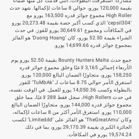
مشاركًا. استغرقت البطولات، التي قدمت كل منها ضمانًا
بقيمة 120,000 يورو، حوالي 8 ساعات لإكمالها. شهد حدث
High Roller مجموع جوائز قدره 163,500 يورو مع
‘cepsil304’ الذي كسب أكبر حصة بقيمة 20,273.48 يورو
في المكافآت ومجموع 30,649.61 يورو للفوز. في حدث
الشراء بقيمة 52.50 يورو، كان ‘Duong Hoang’ هو الفائز
بمجموع جوائز قدره 14,699.66 يورو.
جمع حدث Bounty Hunters Malta بقيمة 52.50 يورو يوم
الأربعاء إجمالي 3,165 لاعبًا وخلق مجموع جوائز قدره
158,250 يورو، متجاوزًا الضمان البالغ 120,000 يورو.
استغرق الأمر حوالي 8.75 ساعات لـ ‘TuMbAk’ للفوز
بالبطولة وكسب 14,050.36 يورو للعمل. في الوقت نفسه،
في حدث High Rollers، سجل فقط 288 لاعبًا، مما خلق
مجموع جوائز قدره 144,000 يورو، متجاوزًا الضمان البالغ
110,000 يورو. استغرق الأمر أكثر من 8 ساعات لإكماله،
وكان ‘TheGreatAmu’ هو الفائز على ‘Limiteddd’ لكسب
الجائزة الكبرى بقيمة 29,170.39 يورو، بما في ذلك
19,574.24 يورو في المكافآت.