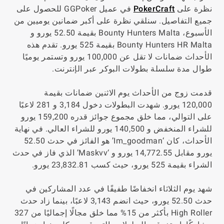
نظرة على
PokerCraft
في عميل GGPoker للحصول على
جميع التفاصيل. سنلقي نظرة على أكبر ضمانين يوميين من
الأسبوع، Bounty Hunters Malta بقيمة 52.50 يورو و
Bounty Hunters HR Malta بقيمة 525 يورو. تقدم هذه
الأحداث ضمانات لا تقل عن 100,000 يورو وتستمر يوميًا
طوال مدة سلسلة بطولات البوكر عبر الإنترنت.
قدمت زوج من الأحداث يوم الاثنين ضمانات بقيمة
120,000 يورو. شهدت البطولات دخول 3,184 و 281 لاعبًا
على التوالي، مما خلق مجموع جوائز قدره 159,200 يورو
للشراء المنخفض و 140,500 يورو للشراء العالي. في نهاية
الأحداث، كان ‘Im_goodman’ هو الفائز في حدث 52.50
يورو مقابل 14,772.55 يورو و ‘Maskvv’ الذي فاز في حدث
الشراء بقيمة 525 يورو، حيث كسب 23,832.81 يورو.
شهد يوم الثلاثاء انخفاضًا طفيفًا في عدد المشاركين في
حدث 52.50 يورو، حيث انضم 3,143 لاعبًا، بينما زاد حدث
High Roller بأكثر من 15% مما خلق مجالًا إجماليًا من 327