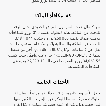
منتصرًا بعد أن كسب 20,213.04 يورو للفوز.
#9: مكافأة للملكة
مع اكتمال حدث الماراثون للعرش الحديدي، حان الوقت
للبحث عن الملكة. هذه البطولة بقيمة 315 يورو للمكافآت
قدمت ضمانًا بقيمة 250,000 يورو وجذبت 1,044 لاعبًا
للبحث عن الملكة والمطالبة بأكبر مكافأة. استمرت لمدة
تقل عن 9 ساعات، وكان ‘geladinhaRLS’ آخر من سقط
بينما كان ‘ROLLINGDR0NE’ آخر لاعب واقفًا، حيث كسب
34,663.55 يورو للفوز بما في ذلك 22,393.13 يورو في
المكافآت المكتسبة.
الأحداث الجانبية
خلال الأسبوع، كان هناك 39 حدثًا آخر مرتبطًا بسلسلة
بطولات معركة مالطا للبوكر عبر الإنترنت، الكثير منها
لمراجعتها هنا ولكن إذا كنت فضوليًا، يمكنك دائمًا إلقاء