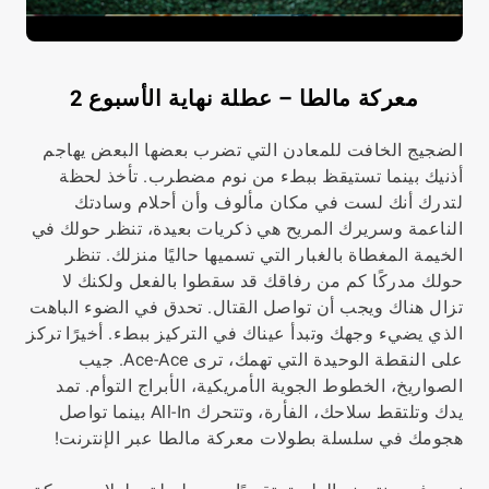
معركة مالطا – عطلة نهاية الأسبوع 2
الضجيج الخافت للمعادن التي تضرب بعضها البعض يهاجم
أذنيك بينما تستيقظ ببطء من نوم مضطرب. تأخذ لحظة
لتدرك أنك لست في مكان مألوف وأن أحلام وسادتك
الناعمة وسريرك المريح هي ذكريات بعيدة، تنظر حولك في
الخيمة المغطاة بالغبار التي تسميها حاليًا منزلك. تنظر
حولك مدركًا كم من رفاقك قد سقطوا بالفعل ولكنك لا
تزال هناك ويجب أن تواصل القتال. تحدق في الضوء الباهت
الذي يضيء وجهك وتبدأ عيناك في التركيز ببطء. أخيرًا تركز
على النقطة الوحيدة التي تهمك، ترى Ace-Ace. جيب
الصواريخ، الخطوط الجوية الأمريكية، الأبراج التوأم. تمد
يدك وتلتقط سلاحك، الفأرة، وتتحرك All-In بينما تواصل
هجومك في سلسلة بطولات معركة مالطا عبر الإنترنت!