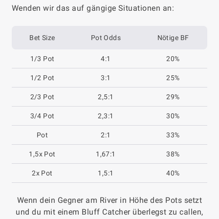
Wenden wir das auf gängige Situationen an:
Bet Size
Pot Odds
Nötige BF
1/3 Pot
4:1
20%
1/2 Pot
3:1
25%
2/3 Pot
2,5:1
29%
3/4 Pot
2,3:1
30%
Pot
2:1
33%
1,5x Pot
1,67:1
38%
2x Pot
1,5:1
40%
Wenn dein Gegner am River in Höhe des Pots setzt
und du mit einem Bluff Catcher überlegst zu callen,