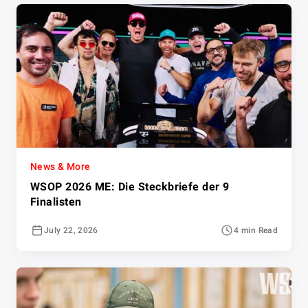
News & More
WSOP 2026 ME: Die Steckbriefe der 9
Finalisten
July 22, 2026
4 min Read