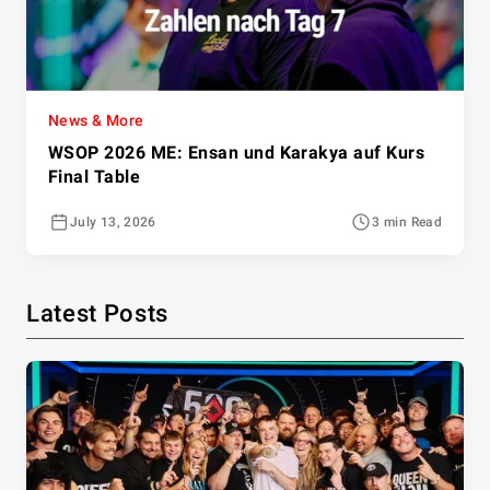
News & More
WSOP 2026 ME: Ensan und Karakya auf Kurs
Final Table
July 13, 2026
3 min Read
Latest Posts