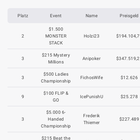
Platz
Event
Name
Preisgeld
$1.500
2
MONSTER
Holzi23
$194.104,7
STACK
$215 Mystery
3
Anipoker
$347.519,2
Millions
$500 Ladies
3
FichosWife
$12.626
Championship
$100 FLIP &
9
IcePunishU
$25.278
GO
$5.000 6-
Frederik
3
Handed
$227.489
Thiemer
Championship
$215 Beat the