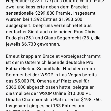
Negebauer ($231.177) aus Österreich auf Platz
zwei und kassierte neben dem Bracelet
sensationelle $299.800 Prämie. Insgesamt
wurden bei 1.392 Entries $1.983.600
ausgespielt. Deepruns verzeichnetet aus
deutscher Sicht auch die beiden Pros Chris
Rudolph (25.) und Claas Segebrecht (28.), die
jeweils $6.730 gewannen.
Erneut knapp am Bracelet vorbeigeschrammt
ist der in Österreich lebende deutsche Pro
Fabian Riebau-Schmithals. Nachdem er im
Sommer bei der WSOP in Las Vegas bereits
das $5.000 PL Omaha auf Platz zwei für
$363.000 abgeschlossen hatte, belegte er
diesmal bei der WSOP Online $10.000 PL
Omaha Championship Platz drei für $198.750.
Insgesamt ging es bei 183 Entries um