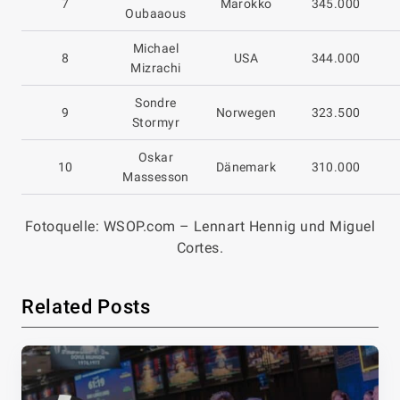
7
Marokko
345.000
Oubaaous
Michael
8
USA
344.000
Mizrachi
Sondre
9
Norwegen
323.500
Stormyr
Oskar
10
Dänemark
310.000
Massesson
Fotoquelle: WSOP.com – Lennart Hennig und Miguel
Cortes.
Related Posts