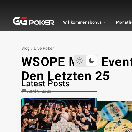
GGPOKER
Willkommensbonus
Monatli
Blog
/
Live Poker
WSOPE Main Event:
Den Letzten 25
Latest Posts
April 9, 2026