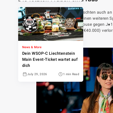
Die letzten zwei Frauen im Feld mischten auch an 
Letztlich reichte es aber nicht für einen weitere
8♦J♣J♥J♦7♥ mit A♥A♠ zum Full House gegen J♠10♠
Norwegerin Annette Obrestad (34./€40.000) verlo
Sondre Stormmyr.
News & More
Dein WSOP-C Liechtenstein
Main Event-Ticket wartet auf
dich
July 29, 2026
1 min Read