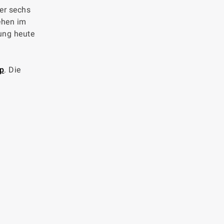
er sechs
ehen im
ung heute
p
. Die