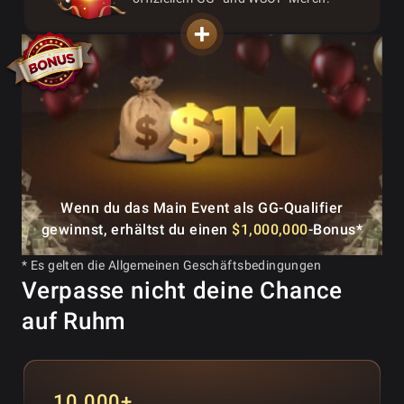
Wenn du das Main Event als GG-Qualifier
gewinnst, erhältst du einen
$1,000,000
-Bonus*
* Es gelten die Allgemeinen Geschäftsbedingungen
Verpasse nicht deine Chance
auf Ruhm
10.000+