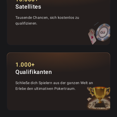
Satellites
Tausende Chancen, sich kostenlos zu
qualifizieren.
1.000+
Qualifikanten
Schließe dich Spielern aus der ganzen Welt an
Erlebe den ultimativen Pokertraum.