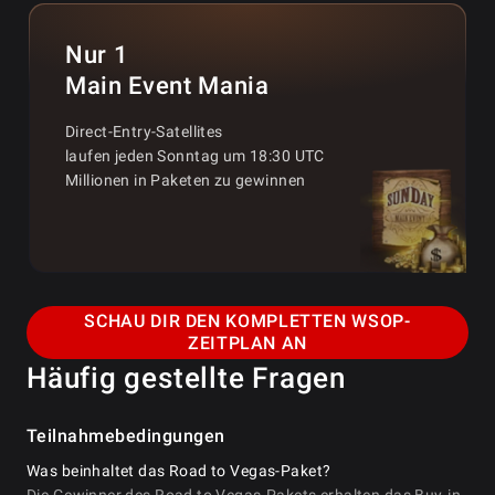
Nur 1
Main Event Mania
Direct-Entry-Satellites
laufen jeden Sonntag um 18:30 UTC
Millionen in Paketen zu gewinnen
SCHAU DIR DEN KOMPLETTEN WSOP-
ZEITPLAN AN
Häufig gestellte Fragen
Teilnahmebedingungen
Was beinhaltet das Road to Vegas-Paket?
Die Gewinner des Road to Vegas-Pakets erhalten das Buy-in