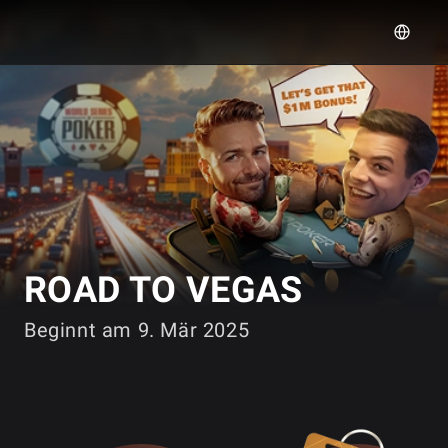
GGPOKER
ROAD TO VEGAS
Beginnt am 9. Mär 2025