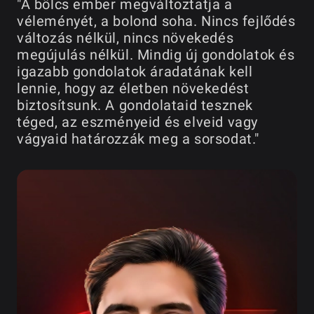
"A bölcs ember megváltoztatja a
véleményét, a bolond soha. Nincs fejlődés
változás nélkül, nincs növekedés
megújulás nélkül. Mindig új gondolatok és
igazabb gondolatok áradatának kell
lennie, hogy az életben növekedést
biztosítsunk. A gondolataid tesznek
téged, az eszményeid és elveid vagy
vágyaid határozzák meg a sorsodat."