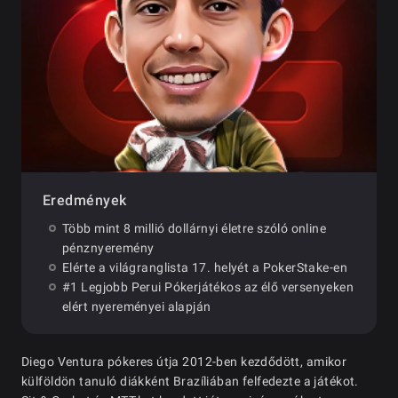
Eredmények
Több mint 8 millió dollárnyi életre szóló online
pénznyeremény
Elérte a világranglista 17. helyét a PokerStake-en
#1 Legjobb Perui Pókerjátékos az élő versenyeken
elért nyereményei alapján
Diego Ventura pókeres útja 2012-ben kezdődött, amikor
külföldön tanuló diákként Brazíliában felfedezte a játékot.