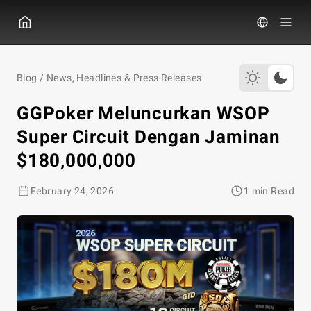
GGPOKER
Blog
/
News, Headlines & Press Releases
GGPoker Meluncurkan WSOP
Super Circuit Dengan Jaminan
$180,000,000
February 24, 2026
1 min Read