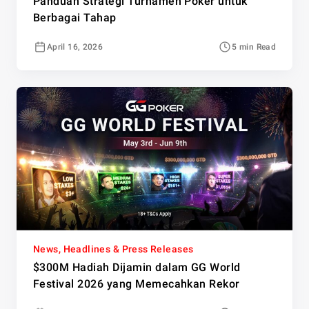
Panduan Strategi Turnamen Poker untuk
Berbagai Tahap
April 16, 2026
5 min Read
News, Headlines & Press Releases
$300M Hadiah Dijamin dalam GG World
Festival 2026 yang Memecahkan Rekor