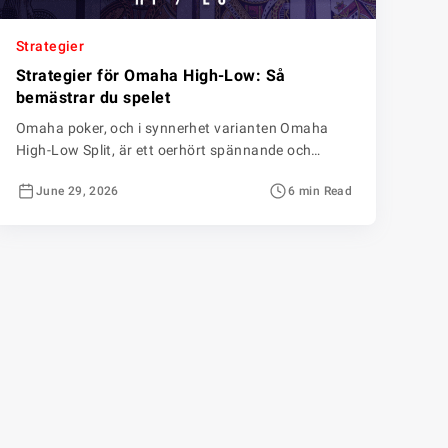
Strategier
Strategier för Omaha High-Low: Så
bemästrar du spelet
Omaha poker, och i synnerhet varianten Omaha
High-Low Split, är ett oerhört spännande och
actionfyllt spel där skicklighet och långsiktig
June 29, 2026
6 min Read
strategi spelar en avgörande roll. Precis som i alla
pokervarianter finns det alltid ett inslag av
kortsiktig tur, men det är de matematiskt korrekta
besluten som avgör dina resultat i längden. Det
som gör Omaha […]