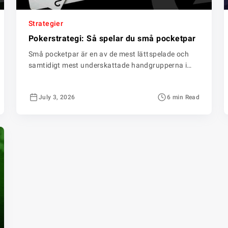
Strategier
Pokerstrategi: Så spelar du små pocketpar
Små pocketpar är en av de mest lättspelade och
samtidigt mest underskattade handgrupperna i
poker. De är billiga att spela, enkla att förstå och
kan bli väldigt lönsamma om du använder rätt
July 3, 2026
6 min Read
strategi. Med små pocketpar menas vanligtvis par
mellan tvåor och sexor (22-66). De fungerar i stort
sett på samma sätt och spelas ofta […]