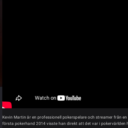
Kevin Martin är en professionell pokerspelare och streamer från en l
första pokerhand 2014 visste han direkt att det var i pokervärlde