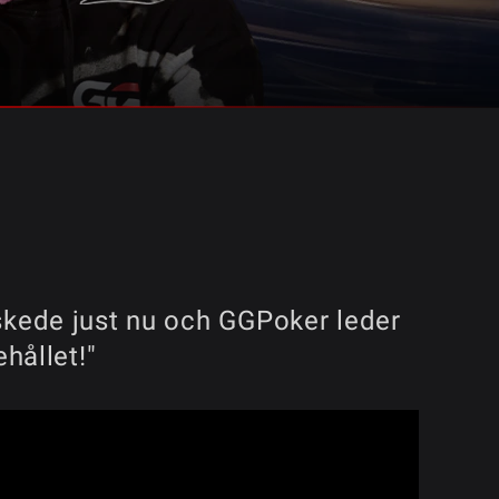
skede just nu och GGPoker leder
hållet!"