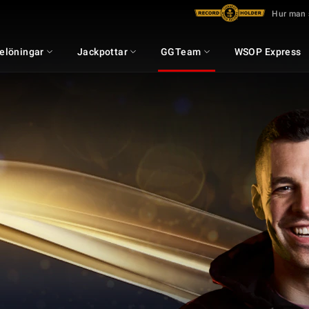
Hur man 
elöningar
Jackpottar
GGTeam
WSOP Express