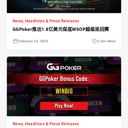
News, Headlines & Press Releases
GGPoker推出1.8亿美元保底WSOP超级巡回赛
February 24, 2026
2 min Read
News, Headlines & Press Releases