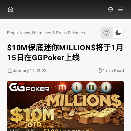
GG扑克
Blog
/
News, Headlines & Press Releases
$10M保底迷你MILLION$将于1月
15日在GGPoker上线
January 11, 2023
1 min Read