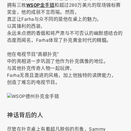
拥有三枚
WSOP金手链
和超过280万美元的现场锦标赛
奖金，他的成就不言而喻。然而，
真正让Farha与众不同的是他在桌上的魅力。
以其锋利的西装、
永远未点燃的香烟和将严肃与不可否认的幽默感结合的
态度而闻名，Farha体现了扑克黄金时代的精髓。
他在电视节目“高额扑克”
中的亮相进一步巩固了他作为扑克偶像的地位。
与其他扑克传奇人物一起玩牌，
Farha无畏且激进的风格，加上他独特的读牌能力，
创造了难忘的电视节目。
神话背后的人
尽管在扑克桌上有着超凡脱俗的形象，Sammy