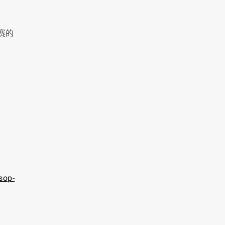
赛的
sop-