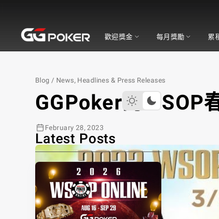
GGPoker
歡迎獎金
每月獎勵
累
Blog
/
News, Headlines & Press Releases
GGPoker的WSO
February 28, 2023
Latest Posts