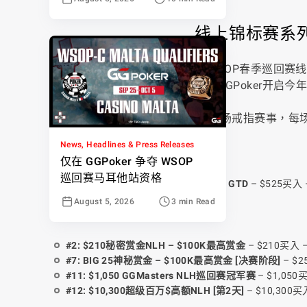
线上锦标赛系列
GGPoker
今天公布了即将到来的WSOP春季巡回赛
该系列赛将于3月5日至3月28日在GGPoker开启今
与往年一样，该系列赛的亮点是18场戒指赛事，每
News, Headlines & Press Releases
该系列赛的旗舰赛事为：
仅在 GGPoker 争夺 WSOP
巡回赛马耳他站资格
#17: WSOP春季巡回赛主赛事，$5M GTD
– $525买入 
August 5, 2026
3 min Read
其他亮点包括：
#2: $210秘密赏金NLH – $100K最高赏金
– $210买入 
#7: BIG 25神秘赏金 – $100K最高赏金 [决赛阶段]
– $2
#11: $1,050 GGMasters NLH巡回赛冠军赛
– $1,050
#12: $10,300超级百万$高额NLH [第2天]
– $10,300买