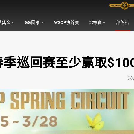
積獎金
GG團隊
WSOP快線賽
錦標賽
部落格
P春季巡回赛至少赢取$10