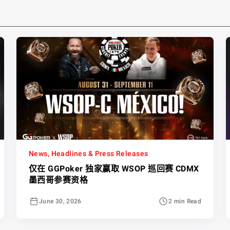
News, Headlines & Press Releases
仅在 GGPoker 独家赢取 WSOP 巡回赛 CDMX
墨西哥参赛资格
June 30, 2026
2 min Read